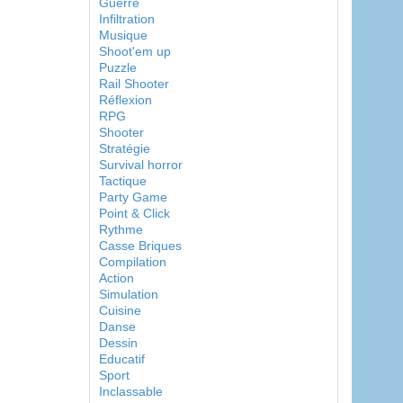
Guerre
Infiltration
Musique
Shoot'em up
Puzzle
Rail Shooter
Réflexion
RPG
Shooter
Stratégie
Survival horror
Tactique
Party Game
Point & Click
Rythme
Casse Briques
Compilation
Action
Simulation
Cuisine
Danse
Dessin
Educatif
Sport
Inclassable