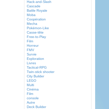
Hack-and-Slash
Cascade
Battle Royale
Moba
Coopération
Mecha
Pokémon-Like
Casse-tête
Free-to-Play
Film
Horreur
FMV
Survie
Exploration
Livres
Tactical-RPG
Twin-stick shooter
City Builder
LEGO
Multi
Cinéma
Film
console
Autre
Deck Builder