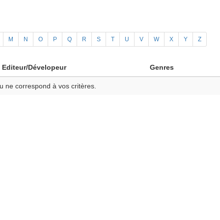
M
N
O
P
Q
R
S
T
U
V
W
X
Y
Z
Editeur/Dévelopeur
Genres
u ne correspond à vos critères.