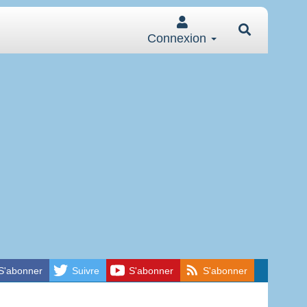
Connexion
S'abonner
Suivre
S'abonner
S'abonner