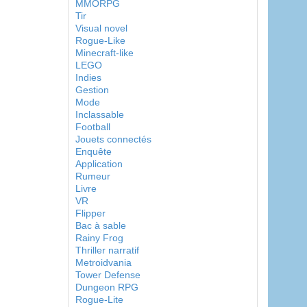
MMORPG
Tir
Visual novel
Rogue-Like
Minecraft-like
LEGO
Indies
Gestion
Mode
Inclassable
Football
Jouets connectés
Enquête
Application
Rumeur
Livre
VR
Flipper
Bac à sable
Rainy Frog
Thriller narratif
Metroidvania
Tower Defense
Dungeon RPG
Rogue-Lite