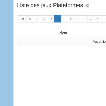
Liste des jeux Plateformes
(0)
0-9
A
B
C
D
E
F
G
H
I
J
K
L
Nom
Aucun je