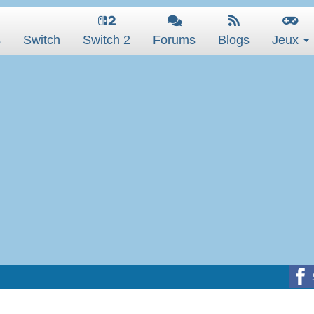
s
Switch
Switch 2
Forums
Blogs
Jeux