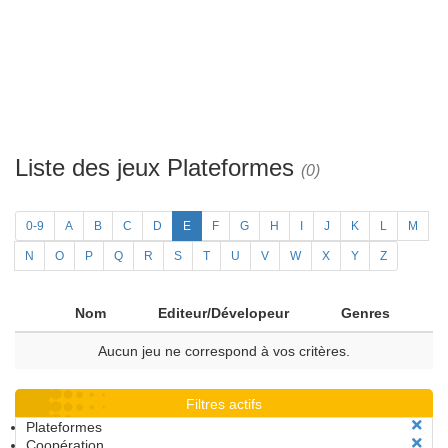
Liste des jeux Plateformes
(0)
0-9
A
B
C
D
E
F
G
H
I
J
K
L
M
N
O
P
Q
R
S
T
U
V
W
X
Y
Z
Nom
Editeur/Dévelopeur
Genres
Aucun jeu ne correspond à vos critères.
Filtres actifs
Plateformes
Coopération