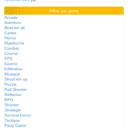
Filtrer par genre
Arcade
Aventure
Beat'em all
Cartes
Horror
Plateforme
Combat
Course
FPS
Guerre
Infiltration
Musique
Shoot'em up
Puzzle
Rail Shooter
Réflexion
RPG
Shooter
Stratégie
Survival horror
Tactique
Party Game