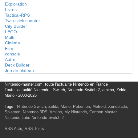
Exploration
Livres
Tactical-RPG
Twin-stick shooter
City Builder
LEGO
Multi
Cinéma
Film
console
Autre
Deck Builder
Jeu de plateau
Nintendo-master.com, toute l'actualité Nintendo en France
Toute l'actualité Nintendo : Switch, Nintendo Switch 2, amiibo, Zelda,
Mario - 2003-2026
Tags :
Nintendo Switch
,
Zelda
,
Mario
,
Pokémon
,
Metroid
,
Xenoblade
,
Splatoon
,
Nintendo 3DS
,
Amiibo
,
My Nintendo
,
Cartoon Master
,
Nintendo Labo
Nintendo Switch 2
RSS Actu
,
RSS Tests