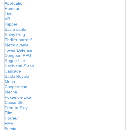
Application
Rumeur
Livre
VR
Flipper
Bac à sable
Rainy Frog
Thriller narratif
Metroidvania
Tower Defense
Dungeon RPG
Rogue-Lite
Hack-and-Slash
Cascade
Battle Royale
Moba
Coopération
Mecha
Pokémon-Like
Casse-tête
Free-to-Play
Film
Horreur
FMV
Survie