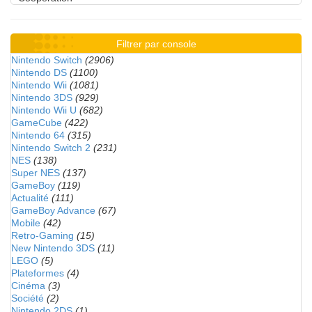
Filtrer par console
Nintendo Switch
(2906)
Nintendo DS
(1100)
Nintendo Wii
(1081)
Nintendo 3DS
(929)
Nintendo Wii U
(682)
GameCube
(422)
Nintendo 64
(315)
Nintendo Switch 2
(231)
NES
(138)
Super NES
(137)
GameBoy
(119)
Actualité
(111)
GameBoy Advance
(67)
Mobile
(42)
Retro-Gaming
(15)
New Nintendo 3DS
(11)
LEGO
(5)
Plateformes
(4)
Cinéma
(3)
Société
(2)
Nintendo 2DS
(1)