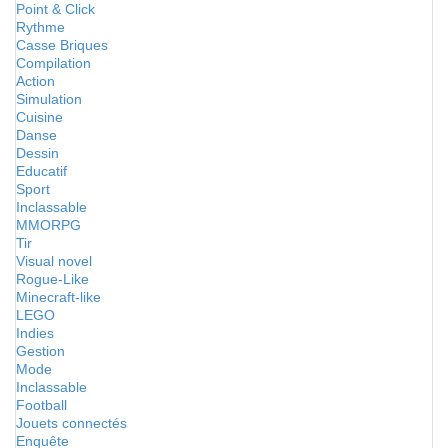
Point & Click
Rythme
Casse Briques
Compilation
Action
Simulation
Cuisine
Danse
Dessin
Educatif
Sport
Inclassable
MMORPG
Tir
Visual novel
Rogue-Like
Minecraft-like
LEGO
Indies
Gestion
Mode
Inclassable
Football
Jouets connectés
Enquête