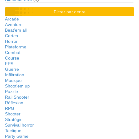
Filtrer par genre
Arcade
Aventure
Beat'em all
Cartes
Horror
Plateforme
Combat
Course
FPS
Guerre
Infiltration
Musique
Shoot'em up
Puzzle
Rail Shooter
Réflexion
RPG
Shooter
Stratégie
Survival horror
Tactique
Party Game