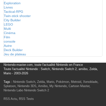
Exploration
Livres
Tactical-RPG
Twin-stick shooter
City Builder
LEGO
Multi
Cinéma
Film
console
Autre
Deck Builder
Jeu de plateau
Nintendo-master.com, toute l'actualité Nintendo en France
Toute l'actualité Nintendo : Switch, Nintendo Switch 2, amiibo, Zelda,
Mario - 2003-2026
Tags :
Nintendo Switch
,
Zelda
,
Mario
,
Pokémon
,
Metroid
,
Xenoblade
,
Splatoon
,
Nintendo 3DS
,
Amiibo
,
My Nintendo
,
Cartoon Master
,
Nintendo Labo
Nintendo Switch 2
RSS Actu
,
RSS Tests