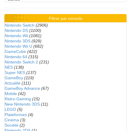
Filtrer par console
Nintendo Switch
(2906)
Nintendo DS
(1100)
Nintendo Wii
(1081)
Nintendo 3DS
(929)
Nintendo Wii U
(682)
GameCube
(422)
Nintendo 64
(315)
Nintendo Switch 2
(231)
NES
(138)
Super NES
(137)
GameBoy
(119)
Actualité
(111)
GameBoy Advance
(67)
Mobile
(42)
Retro-Gaming
(15)
New Nintendo 3DS
(11)
LEGO
(5)
Plateformes
(4)
Cinéma
(3)
Société
(2)
Nintendo 2DS
(1)