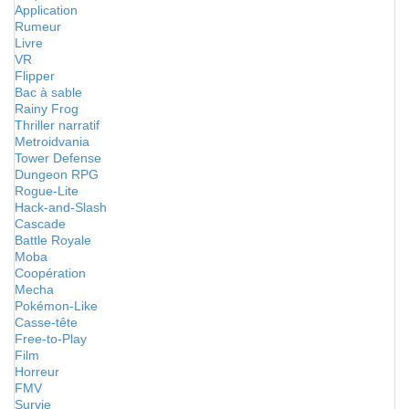
Application
Rumeur
Livre
VR
Flipper
Bac à sable
Rainy Frog
Thriller narratif
Metroidvania
Tower Defense
Dungeon RPG
Rogue-Lite
Hack-and-Slash
Cascade
Battle Royale
Moba
Coopération
Mecha
Pokémon-Like
Casse-tête
Free-to-Play
Film
Horreur
FMV
Survie