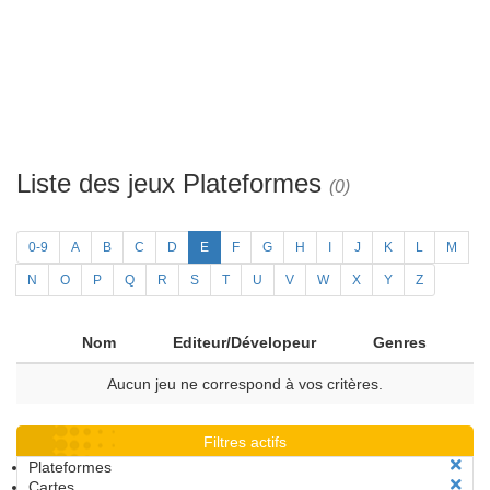
Liste des jeux Plateformes
(0)
0-9
A
B
C
D
E
F
G
H
I
J
K
L
M
N
O
P
Q
R
S
T
U
V
W
X
Y
Z
Nom
Editeur/Dévelopeur
Genres
Aucun jeu ne correspond à vos critères.
Filtres actifs
Plateformes
Cartes