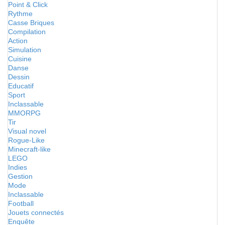
Point & Click
Rythme
Casse Briques
Compilation
Action
Simulation
Cuisine
Danse
Dessin
Educatif
Sport
Inclassable
MMORPG
Tir
Visual novel
Rogue-Like
Minecraft-like
LEGO
Indies
Gestion
Mode
Inclassable
Football
Jouets connectés
Enquête