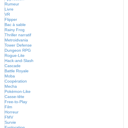
Rumeur
Livre
VR
Flipper
Bac à sable
Rainy Frog
Thriller narratif
Metroidvania
Tower Defense
Dungeon RPG
Rogue-Lite
Hack-and-Slash
Cascade
Battle Royale
Moba
Coopération
Mecha
Pokémon-Like
Casse-tête
Free-to-Play
Film
Horreur
FMV
Survie
Exploration