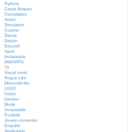
Rythme
Casse Briques
Compilation
Action
Simulation
Cuisine
Danse
Dessin
Educatif
Sport
Inclassable
MMORPG
Tir
Visual novel
Rogue-Like
Minecraft-like
LEGO
Indies
Gestion
Mode
Inclassable
Football
Jouets connectés
Enquête
Application