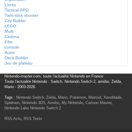
Livres
Tactical-RPG
Twin-stick shooter
City Builder
LEGO
Multi
Cinéma
Film
console
Autre
Deck Builder
Jeu de plateau
Nintendo-master.com, toute l'actualité Nintendo en France
Toute l'actualité Nintendo : Switch, Nintendo Switch 2, amiibo, Zelda,
Mario - 2003-2026
Tags :
Nintendo Switch
,
Zelda
,
Mario
,
Pokémon
,
Metroid
,
Xenoblade
,
Splatoon
,
Nintendo 3DS
,
Amiibo
,
My Nintendo
,
Cartoon Master
,
Nintendo Labo
Nintendo Switch 2
RSS Actu
,
RSS Tests