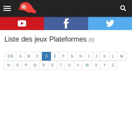
Liste des jeux Plateformes
(0)
0-9
A
B
C
D
E
F
G
H
I
J
K
L
M
N
O
P
Q
R
S
T
U
V
W
X
Y
Z