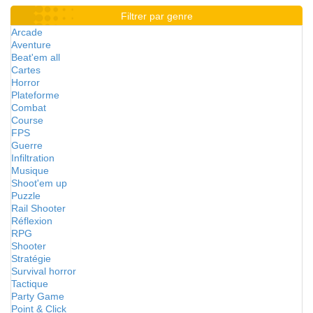
Filtrer par genre
Arcade
Aventure
Beat'em all
Cartes
Horror
Plateforme
Combat
Course
FPS
Guerre
Infiltration
Musique
Shoot'em up
Puzzle
Rail Shooter
Réflexion
RPG
Shooter
Stratégie
Survival horror
Tactique
Party Game
Point & Click