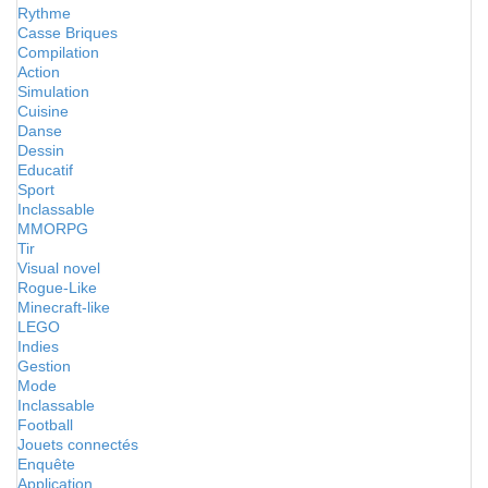
Rythme
Casse Briques
Compilation
Action
Simulation
Cuisine
Danse
Dessin
Educatif
Sport
Inclassable
MMORPG
Tir
Visual novel
Rogue-Like
Minecraft-like
LEGO
Indies
Gestion
Mode
Inclassable
Football
Jouets connectés
Enquête
Application