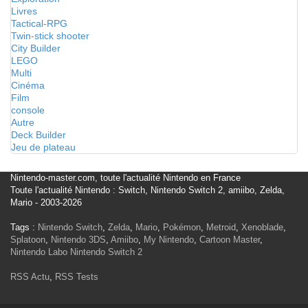
Livres
Tactical-RPG
Twin-stick shooter
City Builder
LEGO
Multi
Cinéma
Film
console
Autre
Deck Builder
Jeu de plateau
Nintendo-master.com, toute l'actualité Nintendo en France
Toute l'actualité Nintendo : Switch, Nintendo Switch 2, amiibo, Zelda,
Mario - 2003-2026
Tags :
Nintendo Switch
,
Zelda
,
Mario
,
Pokémon
,
Metroid
,
Xenoblade
,
Splatoon
,
Nintendo 3DS
,
Amiibo
,
My Nintendo
,
Cartoon Master
,
Nintendo Labo
Nintendo Switch 2
RSS Actu
,
RSS Tests