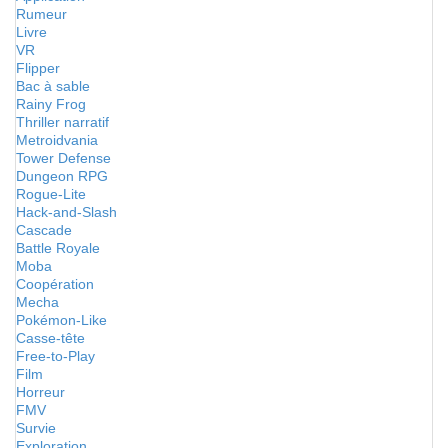
Rumeur
Livre
VR
Flipper
Bac à sable
Rainy Frog
Thriller narratif
Metroidvania
Tower Defense
Dungeon RPG
Rogue-Lite
Hack-and-Slash
Cascade
Battle Royale
Moba
Coopération
Mecha
Pokémon-Like
Casse-tête
Free-to-Play
Film
Horreur
FMV
Survie
Exploration