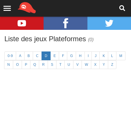
Liste des jeux Plateformes
(0)
0-9
A
B
C
D
E
F
G
H
I
J
K
L
M
N
O
P
Q
R
S
T
U
V
W
X
Y
Z