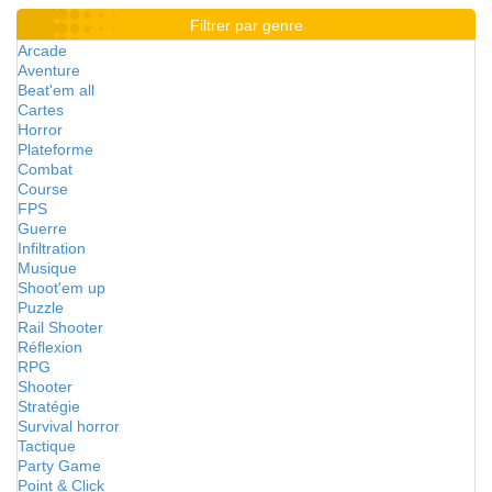
Filtrer par genre
Arcade
Aventure
Beat'em all
Cartes
Horror
Plateforme
Combat
Course
FPS
Guerre
Infiltration
Musique
Shoot'em up
Puzzle
Rail Shooter
Réflexion
RPG
Shooter
Stratégie
Survival horror
Tactique
Party Game
Point & Click