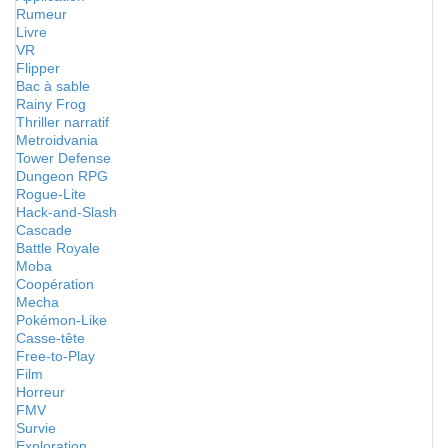
Rumeur
Livre
VR
Flipper
Bac à sable
Rainy Frog
Thriller narratif
Metroidvania
Tower Defense
Dungeon RPG
Rogue-Lite
Hack-and-Slash
Cascade
Battle Royale
Moba
Coopération
Mecha
Pokémon-Like
Casse-tête
Free-to-Play
Film
Horreur
FMV
Survie
Exploration