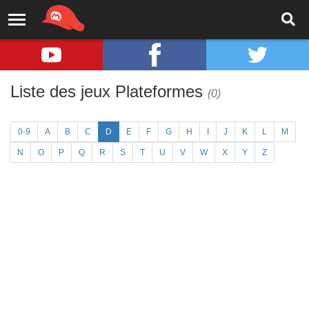
Liste des jeux Plateformes
(0)
0-9
A
B
C
D
E
F
G
H
I
J
K
L
M
N
O
P
Q
R
S
T
U
V
W
X
Y
Z