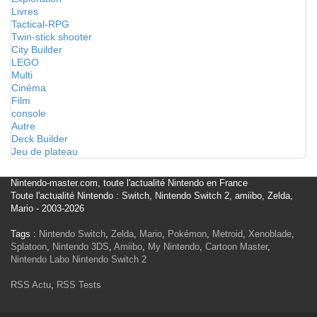
Livres
Tactical-RPG
Twin-stick shooter
City Builder
LEGO
Multi
Cinéma
Film
console
Autre
Deck Builder
Jeu de plateau
Nintendo-master.com, toute l'actualité Nintendo en France
Toute l'actualité Nintendo : Switch, Nintendo Switch 2, amiibo, Zelda,
Mario - 2003-2026
Tags :
Nintendo Switch
,
Zelda
,
Mario
,
Pokémon
,
Metroid
,
Xenoblade
,
Splatoon
,
Nintendo 3DS
,
Amiibo
,
My Nintendo
,
Cartoon Master
,
Nintendo Labo
Nintendo Switch 2
RSS Actu
,
RSS Tests