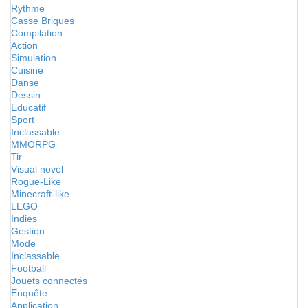
Rythme
Casse Briques
Compilation
Action
Simulation
Cuisine
Danse
Dessin
Educatif
Sport
Inclassable
MMORPG
Tir
Visual novel
Rogue-Like
Minecraft-like
LEGO
Indies
Gestion
Mode
Inclassable
Football
Jouets connectés
Enquête
Application