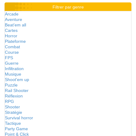
Filtrer par genre
Arcade
Aventure
Beat'em all
Cartes
Horror
Plateforme
Combat
Course
FPS
Guerre
Infiltration
Musique
Shoot'em up
Puzzle
Rail Shooter
Réflexion
RPG
Shooter
Stratégie
Survival horror
Tactique
Party Game
Point & Click