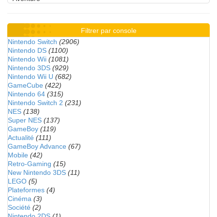
Filtrer par console
Nintendo Switch
(2906)
Nintendo DS
(1100)
Nintendo Wii
(1081)
Nintendo 3DS
(929)
Nintendo Wii U
(682)
GameCube
(422)
Nintendo 64
(315)
Nintendo Switch 2
(231)
NES
(138)
Super NES
(137)
GameBoy
(119)
Actualité
(111)
GameBoy Advance
(67)
Mobile
(42)
Retro-Gaming
(15)
New Nintendo 3DS
(11)
LEGO
(5)
Plateformes
(4)
Cinéma
(3)
Société
(2)
Nintendo 2DS
(1)