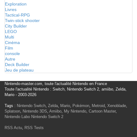
Exploration
Livres
Tactical-RPG
Twin-stick shooter
City Builder
LEGO
Multi
Cinéma
Film
console
Autre
Deck Builder
Jeu de plateau
Nintendo-master.com, toute l'actualité Nintendo en France
Toute l'actualité Nintendo : Switch, Nintendo Switch 2, amiibo, Zelda,
Mario - 2003-2026
Tags :
Nintendo Switch
,
Zelda
,
Mario
,
Pokémon
,
Metroid
,
Xenoblade
,
Splatoon
,
Nintendo 3DS
,
Amiibo
,
My Nintendo
,
Cartoon Master
,
Nintendo Labo
Nintendo Switch 2
RSS Actu
,
RSS Tests