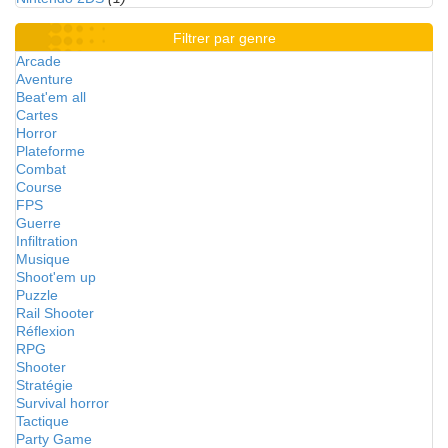
Filtrer par genre
Arcade
Aventure
Beat'em all
Cartes
Horror
Plateforme
Combat
Course
FPS
Guerre
Infiltration
Musique
Shoot'em up
Puzzle
Rail Shooter
Réflexion
RPG
Shooter
Stratégie
Survival horror
Tactique
Party Game