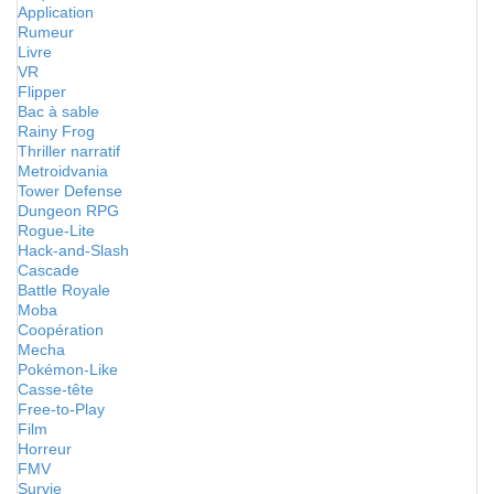
Application
Rumeur
Livre
VR
Flipper
Bac à sable
Rainy Frog
Thriller narratif
Metroidvania
Tower Defense
Dungeon RPG
Rogue-Lite
Hack-and-Slash
Cascade
Battle Royale
Moba
Coopération
Mecha
Pokémon-Like
Casse-tête
Free-to-Play
Film
Horreur
FMV
Survie