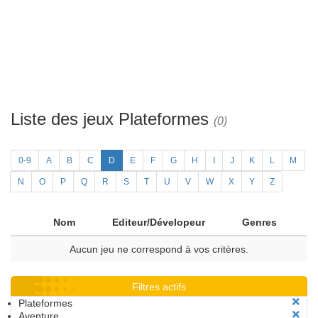
Liste des jeux Plateformes
(0)
0-9
A
B
C
D
E
F
G
H
I
J
K
L
M
N
O
P
Q
R
S
T
U
V
W
X
Y
Z
Nom
Editeur/Dévelopeur
Genres
Aucun jeu ne correspond à vos critères.
Filtres actifs
Plateformes
Aventure