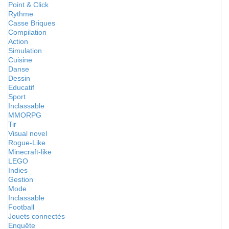
Point & Click
Rythme
Casse Briques
Compilation
Action
Simulation
Cuisine
Danse
Dessin
Educatif
Sport
Inclassable
MMORPG
Tir
Visual novel
Rogue-Like
Minecraft-like
LEGO
Indies
Gestion
Mode
Inclassable
Football
Jouets connectés
Enquête