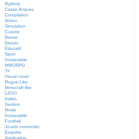
Rythme
Casse Briques
Compilation
Action
Simulation
Cuisine
Danse
Dessin
Educatif
Sport
Inclassable
MMORPG
Tir
Visual novel
Rogue-Like
Minecraft-like
LEGO
Indies
Gestion
Mode
Inclassable
Football
Jouets connectés
Enquête
Application