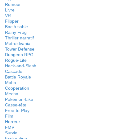
Rumeur
Livre
VR
Flipper
Bac à sable
Rainy Frog
Thriller narratif
Metroidvania
Tower Defense
Dungeon RPG
Rogue-Lite
Hack-and-Slash
Cascade
Battle Royale
Moba
Coopération
Mecha
Pokémon-Like
Casse-tête
Free-to-Play
Film
Horreur
FMV
Survie
Exploration