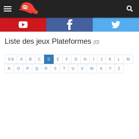
Liste des jeux Plateformes
(0)
0-9
A
B
C
D
E
F
G
H
I
J
K
L
M
N
O
P
Q
R
S
T
U
V
W
X
Y
Z