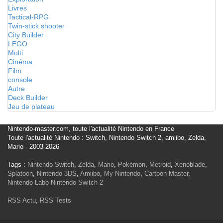
Livres
Tactical-RPG
Twin-stick shooter
City Builder
LEGO
Multi
Cinéma
Film
console
Autre
Deck Builder
Jeu de plateau
Nintendo-master.com, toute l'actualité Nintendo en France
Toute l'actualité Nintendo : Switch, Nintendo Switch 2, amiibo, Zelda,
Mario - 2003-2026
Tags :
Nintendo Switch
,
Zelda
,
Mario
,
Pokémon
,
Metroid
,
Xenoblade
,
Splatoon
,
Nintendo 3DS
,
Amiibo
,
My Nintendo
,
Cartoon Master
,
Nintendo Labo
Nintendo Switch 2
RSS Actu
,
RSS Tests