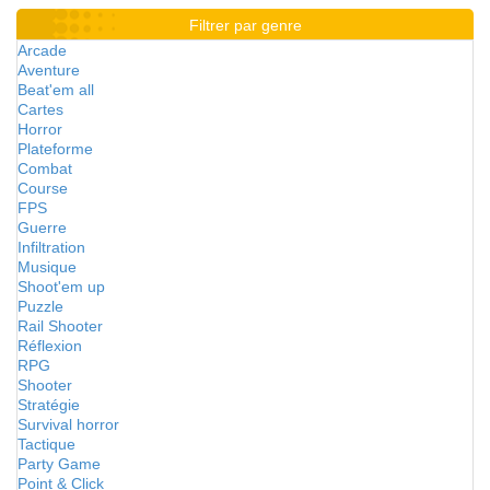
Filtrer par genre
Arcade
Aventure
Beat'em all
Cartes
Horror
Plateforme
Combat
Course
FPS
Guerre
Infiltration
Musique
Shoot'em up
Puzzle
Rail Shooter
Réflexion
RPG
Shooter
Stratégie
Survival horror
Tactique
Party Game
Point & Click