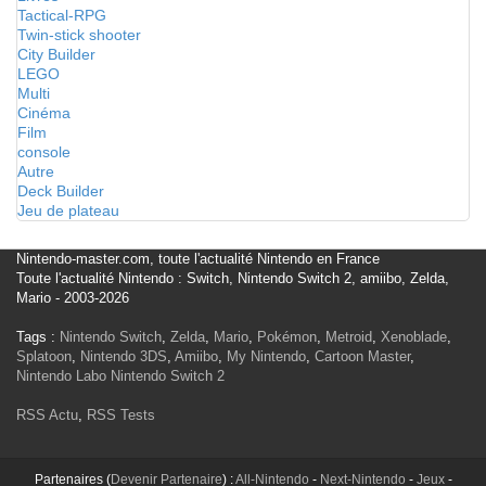
Tactical-RPG
Twin-stick shooter
City Builder
LEGO
Multi
Cinéma
Film
console
Autre
Deck Builder
Jeu de plateau
Nintendo-master.com, toute l'actualité Nintendo en France
Toute l'actualité Nintendo : Switch, Nintendo Switch 2, amiibo, Zelda,
Mario - 2003-2026
Tags :
Nintendo Switch
,
Zelda
,
Mario
,
Pokémon
,
Metroid
,
Xenoblade
,
Splatoon
,
Nintendo 3DS
,
Amiibo
,
My Nintendo
,
Cartoon Master
,
Nintendo Labo
Nintendo Switch 2
RSS Actu
,
RSS Tests
Partenaires (
Devenir Partenaire
) :
All-Nintendo
-
Next-Nintendo
-
Jeux
-