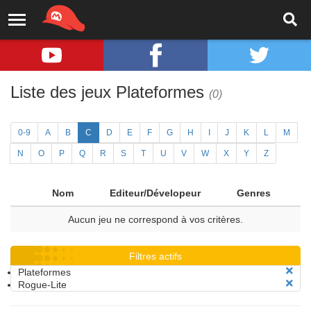
Liste des jeux Plateformes
(0)
0-9
A
B
C
D
E
F
G
H
I
J
K
L
M
N
O
P
Q
R
S
T
U
V
W
X
Y
Z
Nom
Editeur/Dévelopeur
Genres
Aucun jeu ne correspond à vos critères.
Filtres actifs
Plateformes
Rogue-Lite