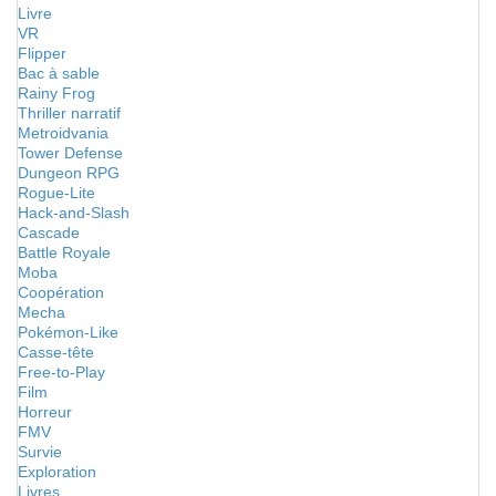
Livre
VR
Flipper
Bac à sable
Rainy Frog
Thriller narratif
Metroidvania
Tower Defense
Dungeon RPG
Rogue-Lite
Hack-and-Slash
Cascade
Battle Royale
Moba
Coopération
Mecha
Pokémon-Like
Casse-tête
Free-to-Play
Film
Horreur
FMV
Survie
Exploration
Livres