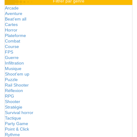
Filtrer par genre
Arcade
Aventure
Beat'em all
Cartes
Horror
Plateforme
Combat
Course
FPS
Guerre
Infiltration
Musique
Shoot'em up
Puzzle
Rail Shooter
Réflexion
RPG
Shooter
Stratégie
Survival horror
Tactique
Party Game
Point & Click
Rythme