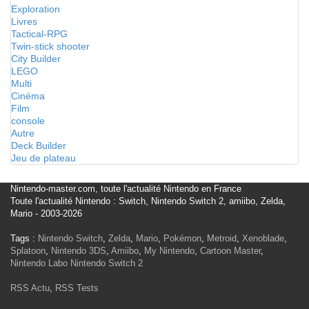
Exploration
Livres
Tactical-RPG
Twin-stick shooter
City Builder
LEGO
Multi
Cinéma
Film
console
Autre
Deck Builder
Jeu de plateau
Nintendo-master.com, toute l'actualité Nintendo en France
Toute l'actualité Nintendo : Switch, Nintendo Switch 2, amiibo, Zelda,
Mario - 2003-2026
Tags :
Nintendo Switch
,
Zelda
,
Mario
,
Pokémon
,
Metroid
,
Xenoblade
,
Splatoon
,
Nintendo 3DS
,
Amiibo
,
My Nintendo
,
Cartoon Master
,
Nintendo Labo
Nintendo Switch 2
RSS Actu
,
RSS Tests