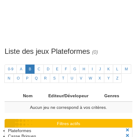
Liste des jeux Plateformes
(0)
0-9
A
B
C
D
E
F
G
H
I
J
K
L
M
N
O
P
Q
R
S
T
U
V
W
X
Y
Z
Nom
Editeur/Dévelopeur
Genres
Aucun jeu ne correspond à vos critères.
Filtres actifs
Plateformes
Casse Briques