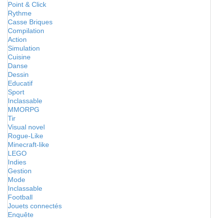
Point & Click
Rythme
Casse Briques
Compilation
Action
Simulation
Cuisine
Danse
Dessin
Educatif
Sport
Inclassable
MMORPG
Tir
Visual novel
Rogue-Like
Minecraft-like
LEGO
Indies
Gestion
Mode
Inclassable
Football
Jouets connectés
Enquête