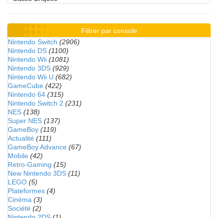
Filtrer par console
Nintendo Switch
(2906)
Nintendo DS
(1100)
Nintendo Wii
(1081)
Nintendo 3DS
(929)
Nintendo Wii U
(682)
GameCube
(422)
Nintendo 64
(315)
Nintendo Switch 2
(231)
NES
(138)
Super NES
(137)
GameBoy
(119)
Actualité
(111)
GameBoy Advance
(67)
Mobile
(42)
Retro-Gaming
(15)
New Nintendo 3DS
(11)
LEGO
(5)
Plateformes
(4)
Cinéma
(3)
Société
(2)
Nintendo 2DS
(1)