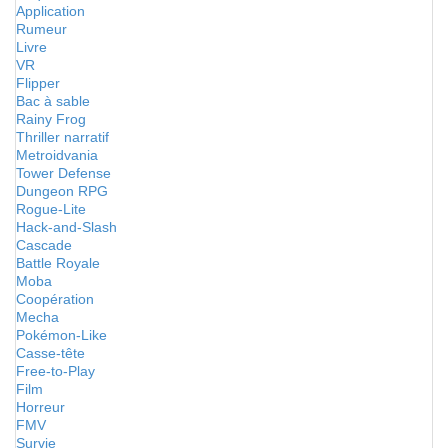
Application
Rumeur
Livre
VR
Flipper
Bac à sable
Rainy Frog
Thriller narratif
Metroidvania
Tower Defense
Dungeon RPG
Rogue-Lite
Hack-and-Slash
Cascade
Battle Royale
Moba
Coopération
Mecha
Pokémon-Like
Casse-tête
Free-to-Play
Film
Horreur
FMV
Survie