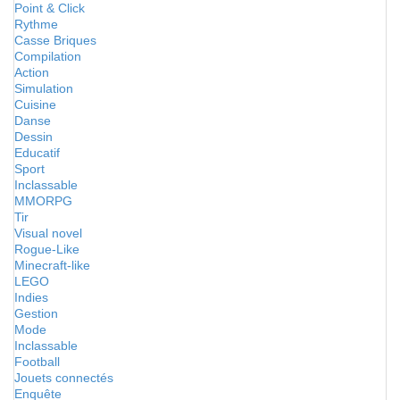
Point & Click
Rythme
Casse Briques
Compilation
Action
Simulation
Cuisine
Danse
Dessin
Educatif
Sport
Inclassable
MMORPG
Tir
Visual novel
Rogue-Like
Minecraft-like
LEGO
Indies
Gestion
Mode
Inclassable
Football
Jouets connectés
Enquête