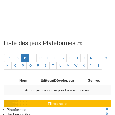
Liste des jeux Plateformes
(0)
0-9
A
B
C
D
E
F
G
H
I
J
K
L
M
N
O
P
Q
R
S
T
U
V
W
X
Y
Z
Nom
Editeur/Dévelopeur
Genres
Aucun jeu ne correspond à vos critères.
Filtres actifs
Plateformes
Hack-and-Slash