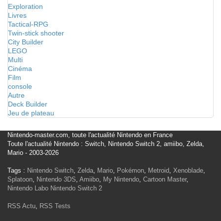
Exploration
Livres
Tactical-RPG
Twin-stick shooter
City Builder
LEGO
Multi
Cinéma
Film
console
Autre
Deck Builder
Jeu de plateau
Nintendo-master.com, toute l'actualité Nintendo en France
Toute l'actualité Nintendo : Switch, Nintendo Switch 2, amiibo, Zelda,
Mario - 2003-2026
Tags :
Nintendo Switch
,
Zelda
,
Mario
,
Pokémon
,
Metroid
,
Xenoblade
,
Splatoon
,
Nintendo 3DS
,
Amiibo
,
My Nintendo
,
Cartoon Master
,
Nintendo Labo
Nintendo Switch 2
RSS Actu
,
RSS Tests