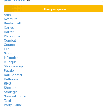
Filtrer par genre
Arcade
Aventure
Beat'em all
Cartes
Horror
Plateforme
Combat
Course
FPS
Guerre
Infiltration
Musique
Shoot'em up
Puzzle
Rail Shooter
Réflexion
RPG
Shooter
Stratégie
Survival horror
Tactique
Party Game