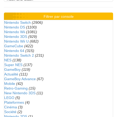
Filtrer par console
Nintendo Switch
(2906)
Nintendo DS
(1100)
Nintendo Wii
(1081)
Nintendo 3DS
(929)
Nintendo Wii U
(682)
GameCube
(422)
Nintendo 64
(315)
Nintendo Switch 2
(231)
NES
(138)
Super NES
(137)
GameBoy
(119)
Actualité
(111)
GameBoy Advance
(67)
Mobile
(42)
Retro-Gaming
(15)
New Nintendo 3DS
(11)
LEGO
(5)
Plateformes
(4)
Cinéma
(3)
Société
(2)
Nintendo 2DS
(1)