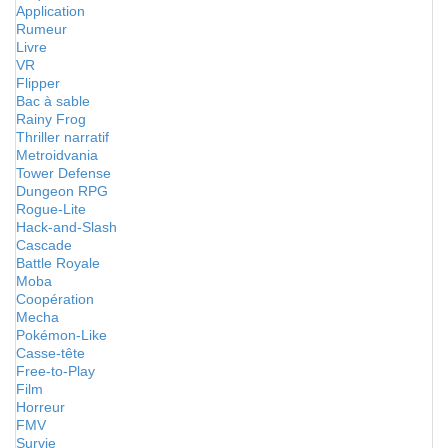
Application
Rumeur
Livre
VR
Flipper
Bac à sable
Rainy Frog
Thriller narratif
Metroidvania
Tower Defense
Dungeon RPG
Rogue-Lite
Hack-and-Slash
Cascade
Battle Royale
Moba
Coopération
Mecha
Pokémon-Like
Casse-tête
Free-to-Play
Film
Horreur
FMV
Survie