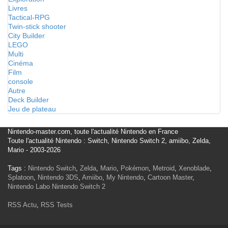
Livres
Tactical-RPG
Twin-stick shooter
City Builder
LEGO
Multi
Cinéma
Film
console
Autre
Deck Builder
Jeu de plateau
Nintendo-master.com, toute l'actualité Nintendo en France
Toute l'actualité Nintendo : Switch, Nintendo Switch 2, amiibo, Zelda,
Mario - 2003-2026
Tags :
Nintendo Switch
,
Zelda
,
Mario
,
Pokémon
,
Metroid
,
Xenoblade
,
Splatoon
,
Nintendo 3DS
,
Amiibo
,
My Nintendo
,
Cartoon Master
,
Nintendo Labo
Nintendo Switch 2
RSS Actu
,
RSS Tests