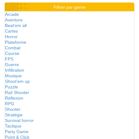
Filtrer par genre
Arcade
Aventure
Beat'em all
Cartes
Horror
Plateforme
Combat
Course
FPS
Guerre
Infiltration
Musique
Shoot'em up
Puzzle
Rail Shooter
Réflexion
RPG
Shooter
Stratégie
Survival horror
Tactique
Party Game
Point & Click