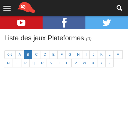
Liste des jeux Plateformes
(0)
0-9
A
B
C
D
E
F
G
H
I
J
K
L
M
N
O
P
Q
R
S
T
U
V
W
X
Y
Z