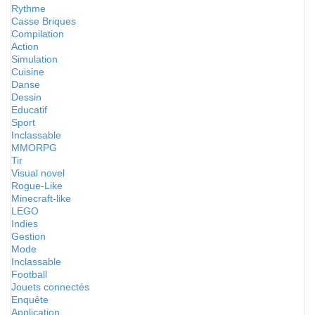
Rythme
Casse Briques
Compilation
Action
Simulation
Cuisine
Danse
Dessin
Educatif
Sport
Inclassable
MMORPG
Tir
Visual novel
Rogue-Like
Minecraft-like
LEGO
Indies
Gestion
Mode
Inclassable
Football
Jouets connectés
Enquête
Application