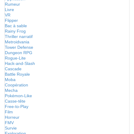
Rumeur
Livre
VR
Flipper
Bac à sable
Rainy Frog
Thriller narratif
Metroidvania
Tower Defense
Dungeon RPG
Rogue-Lite
Hack-and-Slash
Cascade
Battle Royale
Moba
Coopération
Mecha
Pokémon-Like
Casse-tête
Free-to-Play
Film
Horreur
FMV
Survie
Exploration