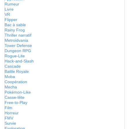
Rumeur
Livre
VR
Flipper
Bac à sable
Rainy Frog
Thriller narratif
Metroidvania
Tower Defense
Dungeon RPG
Rogue-Lite
Hack-and-Slash
Cascade
Battle Royale
Moba
Coopération
Mecha
Pokémon-Like
Casse-tête
Free-to-Play
Film
Horreur
FMV
Survie
Exploration