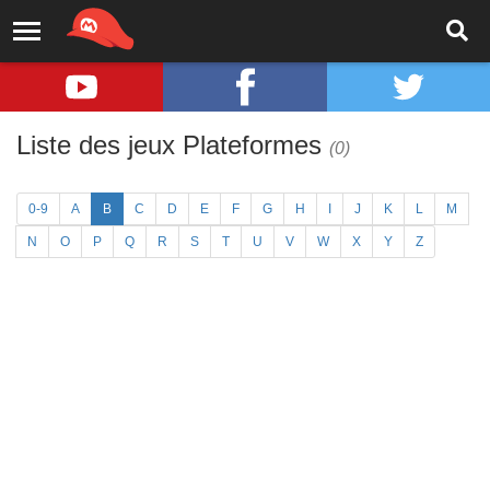
Liste des jeux Plateformes
(0)
0-9
A
B
C
D
E
F
G
H
I
J
K
L
M
N
O
P
Q
R
S
T
U
V
W
X
Y
Z