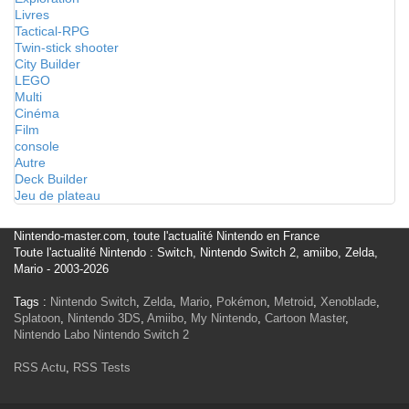
Livres
Tactical-RPG
Twin-stick shooter
City Builder
LEGO
Multi
Cinéma
Film
console
Autre
Deck Builder
Jeu de plateau
Nintendo-master.com, toute l'actualité Nintendo en France
Toute l'actualité Nintendo : Switch, Nintendo Switch 2, amiibo, Zelda,
Mario - 2003-2026
Tags :
Nintendo Switch
,
Zelda
,
Mario
,
Pokémon
,
Metroid
,
Xenoblade
,
Splatoon
,
Nintendo 3DS
,
Amiibo
,
My Nintendo
,
Cartoon Master
,
Nintendo Labo
Nintendo Switch 2
RSS Actu
,
RSS Tests