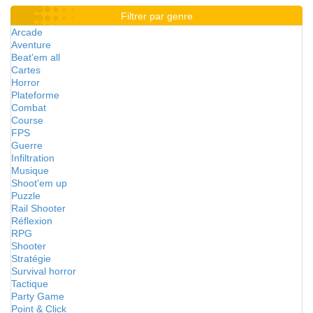
Filtrer par genre
Arcade
Aventure
Beat'em all
Cartes
Horror
Plateforme
Combat
Course
FPS
Guerre
Infiltration
Musique
Shoot'em up
Puzzle
Rail Shooter
Réflexion
RPG
Shooter
Stratégie
Survival horror
Tactique
Party Game
Point & Click