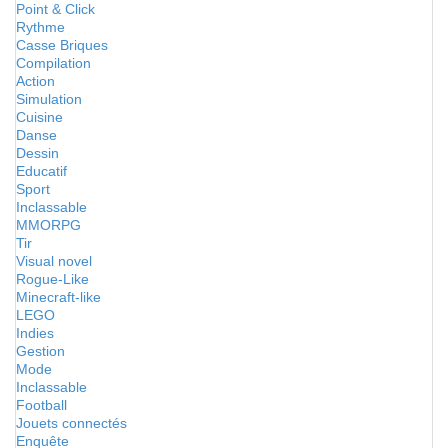
Point & Click
Rythme
Casse Briques
Compilation
Action
Simulation
Cuisine
Danse
Dessin
Educatif
Sport
Inclassable
MMORPG
Tir
Visual novel
Rogue-Like
Minecraft-like
LEGO
Indies
Gestion
Mode
Inclassable
Football
Jouets connectés
Enquête