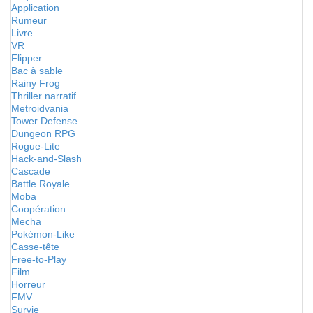
Application
Rumeur
Livre
VR
Flipper
Bac à sable
Rainy Frog
Thriller narratif
Metroidvania
Tower Defense
Dungeon RPG
Rogue-Lite
Hack-and-Slash
Cascade
Battle Royale
Moba
Coopération
Mecha
Pokémon-Like
Casse-tête
Free-to-Play
Film
Horreur
FMV
Survie