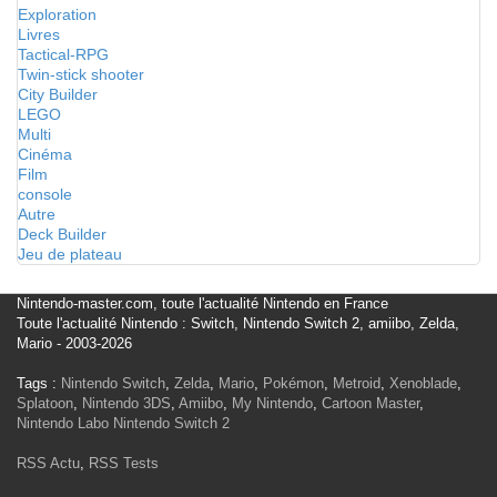
Exploration
Livres
Tactical-RPG
Twin-stick shooter
City Builder
LEGO
Multi
Cinéma
Film
console
Autre
Deck Builder
Jeu de plateau
Nintendo-master.com, toute l'actualité Nintendo en France
Toute l'actualité Nintendo : Switch, Nintendo Switch 2, amiibo, Zelda,
Mario - 2003-2026
Tags :
Nintendo Switch
,
Zelda
,
Mario
,
Pokémon
,
Metroid
,
Xenoblade
,
Splatoon
,
Nintendo 3DS
,
Amiibo
,
My Nintendo
,
Cartoon Master
,
Nintendo Labo
Nintendo Switch 2
RSS Actu
,
RSS Tests