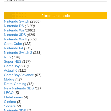
Filtrer par console
Nintendo Switch
(2906)
Nintendo DS
(1100)
Nintendo Wii
(1081)
Nintendo 3DS
(929)
Nintendo Wii U
(682)
GameCube
(422)
Nintendo 64
(315)
Nintendo Switch 2
(231)
NES
(138)
Super NES
(137)
GameBoy
(119)
Actualité
(111)
GameBoy Advance
(67)
Mobile
(42)
Retro-Gaming
(15)
New Nintendo 3DS
(11)
LEGO
(5)
Plateformes
(4)
Cinéma
(3)
Société
(2)
Nintendo 2DS
(1)