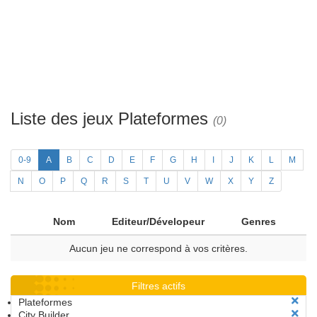
Liste des jeux Plateformes
(0)
0-9
A
B
C
D
E
F
G
H
I
J
K
L
M
N
O
P
Q
R
S
T
U
V
W
X
Y
Z
Nom
Editeur/Dévelopeur
Genres
Aucun jeu ne correspond à vos critères.
Filtres actifs
Plateformes
City Builder