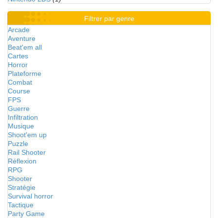
Filtrer par genre
Arcade
Aventure
Beat'em all
Cartes
Horror
Plateforme
Combat
Course
FPS
Guerre
Infiltration
Musique
Shoot'em up
Puzzle
Rail Shooter
Réflexion
RPG
Shooter
Stratégie
Survival horror
Tactique
Party Game