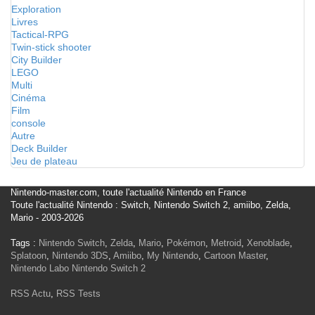
Exploration
Livres
Tactical-RPG
Twin-stick shooter
City Builder
LEGO
Multi
Cinéma
Film
console
Autre
Deck Builder
Jeu de plateau
Nintendo-master.com, toute l'actualité Nintendo en France
Toute l'actualité Nintendo : Switch, Nintendo Switch 2, amiibo, Zelda,
Mario - 2003-2026
Tags :
Nintendo Switch
,
Zelda
,
Mario
,
Pokémon
,
Metroid
,
Xenoblade
,
Splatoon
,
Nintendo 3DS
,
Amiibo
,
My Nintendo
,
Cartoon Master
,
Nintendo Labo
Nintendo Switch 2
RSS Actu
,
RSS Tests