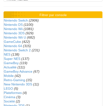
Filtrer par console
Nintendo Switch
(2906)
Nintendo DS
(1100)
Nintendo Wii
(1081)
Nintendo 3DS
(929)
Nintendo Wii U
(682)
GameCube
(422)
Nintendo 64
(315)
Nintendo Switch 2
(231)
NES
(138)
Super NES
(137)
GameBoy
(119)
Actualité
(111)
GameBoy Advance
(67)
Mobile
(42)
Retro-Gaming
(15)
New Nintendo 3DS
(11)
LEGO
(5)
Plateformes
(4)
Cinéma
(3)
Société
(2)
Nintendo 2DS
(1)