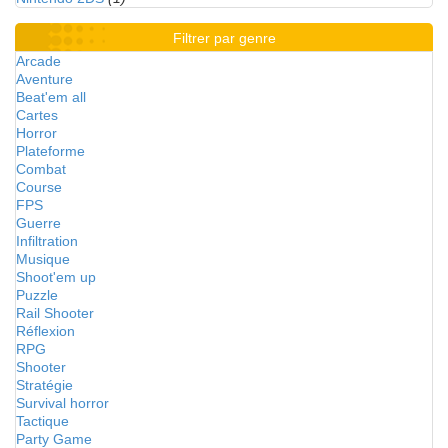
Filtrer par genre
Arcade
Aventure
Beat'em all
Cartes
Horror
Plateforme
Combat
Course
FPS
Guerre
Infiltration
Musique
Shoot'em up
Puzzle
Rail Shooter
Réflexion
RPG
Shooter
Stratégie
Survival horror
Tactique
Party Game