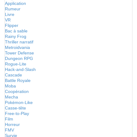
Application
Rumeur
Livre
VR
Flipper
Bac à sable
Rainy Frog
Thriller narratif
Metroidvania
Tower Defense
Dungeon RPG
Rogue-Lite
Hack-and-Slash
Cascade
Battle Royale
Moba
Coopération
Mecha
Pokémon-Like
Casse-tête
Free-to-Play
Film
Horreur
FMV
Survie