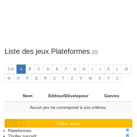
Liste des jeux Plateformes
(0)
0-9
A
B
C
D
E
F
G
H
I
J
K
L
M
N
O
P
Q
R
S
T
U
V
W
X
Y
Z
Nom
Editeur/Dévelopeur
Genres
Aucun jeu ne correspond à vos critères.
Filtres actifs
Plateformes
Thriller narratif