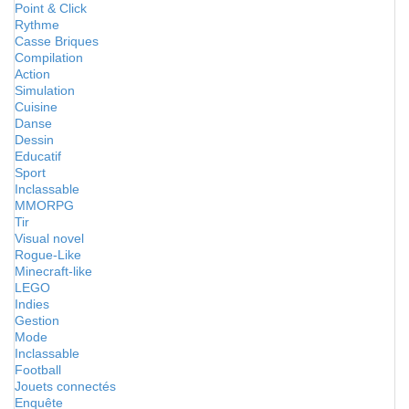
Point & Click
Rythme
Casse Briques
Compilation
Action
Simulation
Cuisine
Danse
Dessin
Educatif
Sport
Inclassable
MMORPG
Tir
Visual novel
Rogue-Like
Minecraft-like
LEGO
Indies
Gestion
Mode
Inclassable
Football
Jouets connectés
Enquête