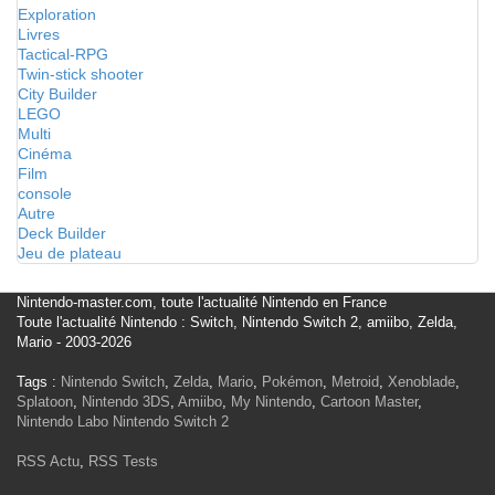
Exploration
Livres
Tactical-RPG
Twin-stick shooter
City Builder
LEGO
Multi
Cinéma
Film
console
Autre
Deck Builder
Jeu de plateau
Nintendo-master.com, toute l'actualité Nintendo en France
Toute l'actualité Nintendo : Switch, Nintendo Switch 2, amiibo, Zelda,
Mario - 2003-2026
Tags :
Nintendo Switch
,
Zelda
,
Mario
,
Pokémon
,
Metroid
,
Xenoblade
,
Splatoon
,
Nintendo 3DS
,
Amiibo
,
My Nintendo
,
Cartoon Master
,
Nintendo Labo
Nintendo Switch 2
RSS Actu
,
RSS Tests