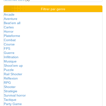
Filtrer par genre
Arcade
Aventure
Beat'em all
Cartes
Horror
Plateforme
Combat
Course
FPS
Guerre
Infiltration
Musique
Shoot'em up
Puzzle
Rail Shooter
Réflexion
RPG
Shooter
Stratégie
Survival horror
Tactique
Party Game