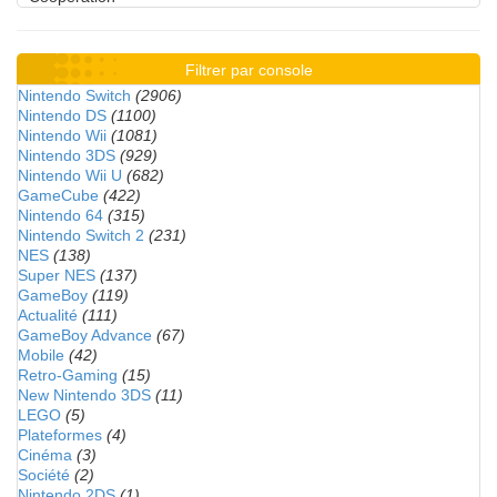
Filtrer par console
Nintendo Switch
(2906)
Nintendo DS
(1100)
Nintendo Wii
(1081)
Nintendo 3DS
(929)
Nintendo Wii U
(682)
GameCube
(422)
Nintendo 64
(315)
Nintendo Switch 2
(231)
NES
(138)
Super NES
(137)
GameBoy
(119)
Actualité
(111)
GameBoy Advance
(67)
Mobile
(42)
Retro-Gaming
(15)
New Nintendo 3DS
(11)
LEGO
(5)
Plateformes
(4)
Cinéma
(3)
Société
(2)
Nintendo 2DS
(1)