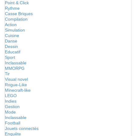
Point & Click
Rythme
Casse Briques
Compilation
Action
Simulation
Cuisine
Danse
Dessin
Educatif
Sport
Inclassable
MMORPG
Tir
Visual novel
Rogue-Like
Minecraft-like
LEGO
Indies
Gestion
Mode
Inclassable
Football
Jouets connectés
Enquête