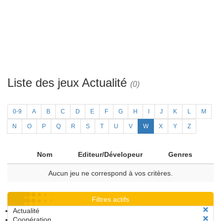
Liste des jeux Actualité
(0)
0-9
A
B
C
D
E
F
G
H
I
J
K
L
M
N
O
P
Q
R
S
T
U
V
W
X
Y
Z
Nom
Editeur/Dévelopeur
Genres
Aucun jeu ne correspond à vos critères.
Filtres actifs
Actualité
Coopération