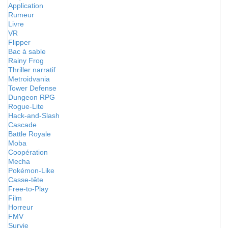
Application
Rumeur
Livre
VR
Flipper
Bac à sable
Rainy Frog
Thriller narratif
Metroidvania
Tower Defense
Dungeon RPG
Rogue-Lite
Hack-and-Slash
Cascade
Battle Royale
Moba
Coopération
Mecha
Pokémon-Like
Casse-tête
Free-to-Play
Film
Horreur
FMV
Survie