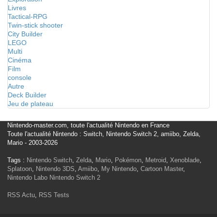
Livres
Tactical-RPG
Twin-stick shooter
City Builder
LEGO
Multi
Cinéma
Film
console
Autre
Deck Builder
Jeu de plateau
Nintendo-master.com, toute l'actualité Nintendo en France
Toute l'actualité Nintendo : Switch, Nintendo Switch 2, amiibo, Zelda,
Mario - 2003-2026
Tags :
Nintendo Switch
,
Zelda
,
Mario
,
Pokémon
,
Metroid
,
Xenoblade
,
Splatoon
,
Nintendo 3DS
,
Amiibo
,
My Nintendo
,
Cartoon Master
,
Nintendo Labo
Nintendo Switch 2
RSS Actu
,
RSS Tests