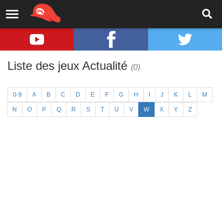
Liste des jeux Actualité
(0)
0-9
A
B
C
D
E
F
G
H
I
J
K
L
M
N
O
P
Q
R
S
T
U
V
W
X
Y
Z