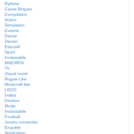
Rythme
Casse Briques
Compilation
Action
Simulation
Cuisine
Danse
Dessin
Educatif
Sport
Inclassable
MMORPG
Tir
Visual novel
Rogue-Like
Minecraft-like
LEGO
Indies
Gestion
Mode
Inclassable
Football
Jouets connectés
Enquête
Application