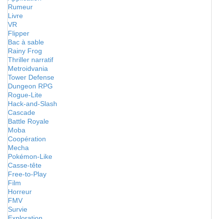
Rumeur
Livre
VR
Flipper
Bac à sable
Rainy Frog
Thriller narratif
Metroidvania
Tower Defense
Dungeon RPG
Rogue-Lite
Hack-and-Slash
Cascade
Battle Royale
Moba
Coopération
Mecha
Pokémon-Like
Casse-tête
Free-to-Play
Film
Horreur
FMV
Survie
Exploration