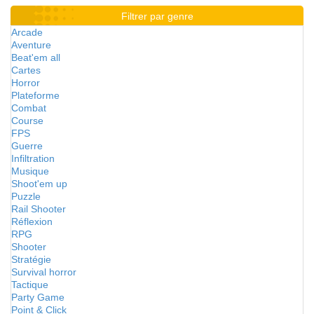
Filtrer par genre
Arcade
Aventure
Beat'em all
Cartes
Horror
Plateforme
Combat
Course
FPS
Guerre
Infiltration
Musique
Shoot'em up
Puzzle
Rail Shooter
Réflexion
RPG
Shooter
Stratégie
Survival horror
Tactique
Party Game
Point & Click