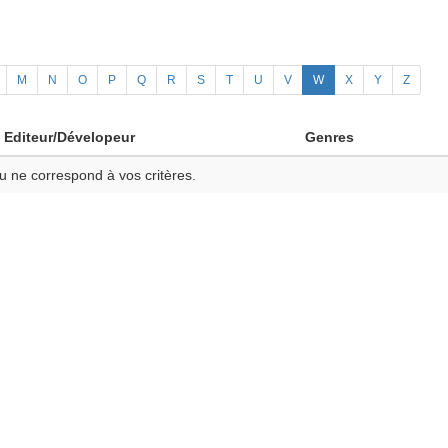
M
N
O
P
Q
R
S
T
U
V
W
X
Y
Z
Editeur/Dévelopeur
Genres
u ne correspond à vos critères.