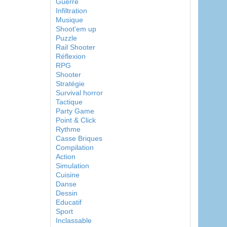
Guerre
Infiltration
Musique
Shoot'em up
Puzzle
Rail Shooter
Réflexion
RPG
Shooter
Stratégie
Survival horror
Tactique
Party Game
Point & Click
Rythme
Casse Briques
Compilation
Action
Simulation
Cuisine
Danse
Dessin
Educatif
Sport
Inclassable