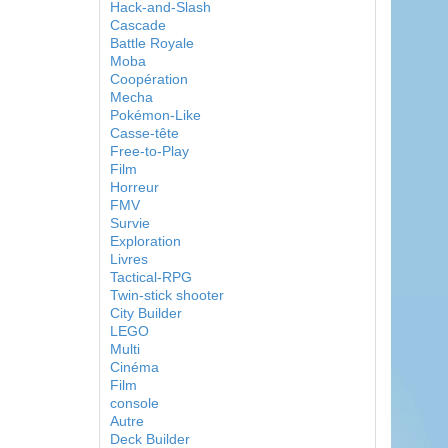
Hack-and-Slash
Cascade
Battle Royale
Moba
Coopération
Mecha
Pokémon-Like
Casse-tête
Free-to-Play
Film
Horreur
FMV
Survie
Exploration
Livres
Tactical-RPG
Twin-stick shooter
City Builder
LEGO
Multi
Cinéma
Film
console
Autre
Deck Builder