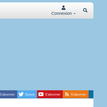
Connexion
S'abonner
Suivre
S'abonner
S'abonner