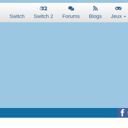
s
Switch
Switch 2
Forums
Blogs
Jeux