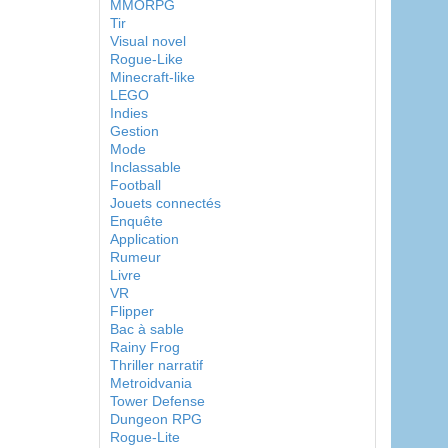
MMORPG
Tir
Visual novel
Rogue-Like
Minecraft-like
LEGO
Indies
Gestion
Mode
Inclassable
Football
Jouets connectés
Enquête
Application
Rumeur
Livre
VR
Flipper
Bac à sable
Rainy Frog
Thriller narratif
Metroidvania
Tower Defense
Dungeon RPG
Rogue-Lite