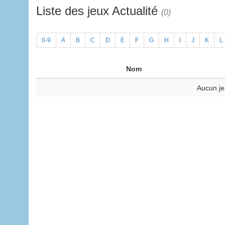
Liste des jeux Actualité
(0)
0-9
A
B
C
D
E
F
G
H
I
J
K
L
Nom
Aucun je