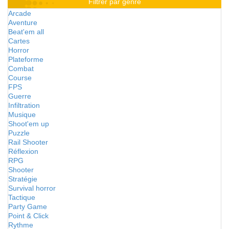
Filtrer par genre
Arcade
Aventure
Beat'em all
Cartes
Horror
Plateforme
Combat
Course
FPS
Guerre
Infiltration
Musique
Shoot'em up
Puzzle
Rail Shooter
Réflexion
RPG
Shooter
Stratégie
Survival horror
Tactique
Party Game
Point & Click
Rythme