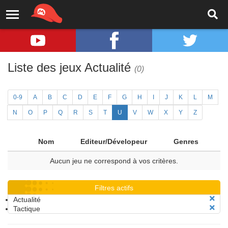
Liste des jeux Actualité
(0)
0-9
A
B
C
D
E
F
G
H
I
J
K
L
M
N
O
P
Q
R
S
T
U
V
W
X
Y
Z
Nom
Editeur/Dévelopeur
Genres
Aucun jeu ne correspond à vos critères.
Filtres actifs
Actualité
Tactique