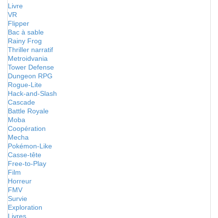
Livre
VR
Flipper
Bac à sable
Rainy Frog
Thriller narratif
Metroidvania
Tower Defense
Dungeon RPG
Rogue-Lite
Hack-and-Slash
Cascade
Battle Royale
Moba
Coopération
Mecha
Pokémon-Like
Casse-tête
Free-to-Play
Film
Horreur
FMV
Survie
Exploration
Livres