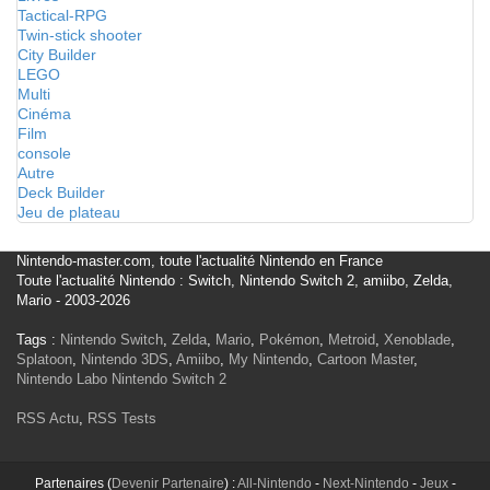
Tactical-RPG
Twin-stick shooter
City Builder
LEGO
Multi
Cinéma
Film
console
Autre
Deck Builder
Jeu de plateau
Nintendo-master.com, toute l'actualité Nintendo en France
Toute l'actualité Nintendo : Switch, Nintendo Switch 2, amiibo, Zelda,
Mario - 2003-2026
Tags :
Nintendo Switch
,
Zelda
,
Mario
,
Pokémon
,
Metroid
,
Xenoblade
,
Splatoon
,
Nintendo 3DS
,
Amiibo
,
My Nintendo
,
Cartoon Master
,
Nintendo Labo
Nintendo Switch 2
RSS Actu
,
RSS Tests
Partenaires (
Devenir Partenaire
) :
All-Nintendo
-
Next-Nintendo
-
Jeux
-