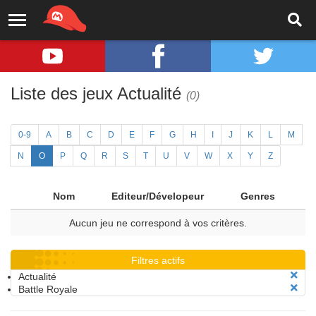
Liste des jeux Actualité
(0)
0-9
A
B
C
D
E
F
G
H
I
J
K
L
M
N
O
P
Q
R
S
T
U
V
W
X
Y
Z
Nom
Editeur/Dévelopeur
Genres
Aucun jeu ne correspond à vos critères.
Filtres actifs
Actualité
Battle Royale