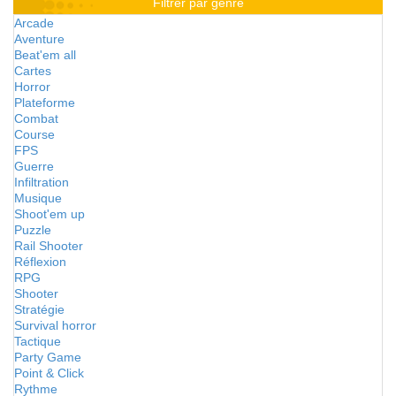
Filtrer par genre
Arcade
Aventure
Beat'em all
Cartes
Horror
Plateforme
Combat
Course
FPS
Guerre
Infiltration
Musique
Shoot'em up
Puzzle
Rail Shooter
Réflexion
RPG
Shooter
Stratégie
Survival horror
Tactique
Party Game
Point & Click
Rythme