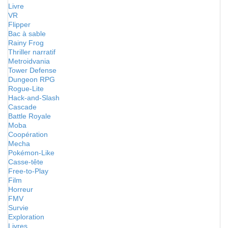
Livre
VR
Flipper
Bac à sable
Rainy Frog
Thriller narratif
Metroidvania
Tower Defense
Dungeon RPG
Rogue-Lite
Hack-and-Slash
Cascade
Battle Royale
Moba
Coopération
Mecha
Pokémon-Like
Casse-tête
Free-to-Play
Film
Horreur
FMV
Survie
Exploration
Livres