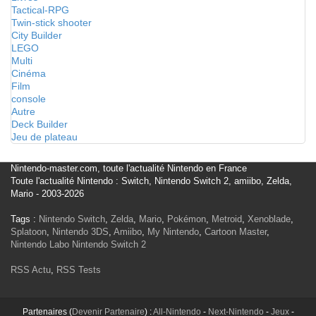
Tactical-RPG
Twin-stick shooter
City Builder
LEGO
Multi
Cinéma
Film
console
Autre
Deck Builder
Jeu de plateau
Nintendo-master.com, toute l'actualité Nintendo en France
Toute l'actualité Nintendo : Switch, Nintendo Switch 2, amiibo, Zelda,
Mario - 2003-2026
Tags :
Nintendo Switch
,
Zelda
,
Mario
,
Pokémon
,
Metroid
,
Xenoblade
,
Splatoon
,
Nintendo 3DS
,
Amiibo
,
My Nintendo
,
Cartoon Master
,
Nintendo Labo
Nintendo Switch 2
RSS Actu
,
RSS Tests
Partenaires (
Devenir Partenaire
) :
All-Nintendo
-
Next-Nintendo
-
Jeux
-