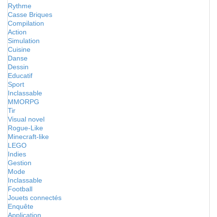
Rythme
Casse Briques
Compilation
Action
Simulation
Cuisine
Danse
Dessin
Educatif
Sport
Inclassable
MMORPG
Tir
Visual novel
Rogue-Like
Minecraft-like
LEGO
Indies
Gestion
Mode
Inclassable
Football
Jouets connectés
Enquête
Application