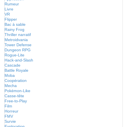
Rumeur
Livre
VR
Flipper
Bac à sable
Rainy Frog
Thriller narratif
Metroidvania
Tower Defense
Dungeon RPG
Rogue-Lite
Hack-and-Slash
Cascade
Battle Royale
Moba
Coopération
Mecha
Pokémon-Like
Casse-tête
Free-to-Play
Film
Horreur
FMV
Survie
Exploration