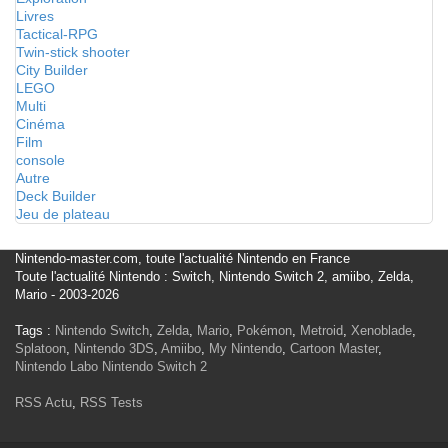
Livres
Tactical-RPG
Twin-stick shooter
City Builder
LEGO
Multi
Cinéma
Film
console
Autre
Deck Builder
Jeu de plateau
Nintendo-master.com, toute l'actualité Nintendo en France
Toute l'actualité Nintendo : Switch, Nintendo Switch 2, amiibo, Zelda,
Mario - 2003-2026
Tags :
Nintendo Switch
,
Zelda
,
Mario
,
Pokémon
,
Metroid
,
Xenoblade
,
Splatoon
,
Nintendo 3DS
,
Amiibo
,
My Nintendo
,
Cartoon Master
,
Nintendo Labo
Nintendo Switch 2
RSS Actu
,
RSS Tests