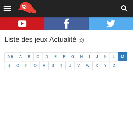
Liste des jeux Actualité
(0)
0-9
A
B
C
D
E
F
G
H
I
J
K
L
M
N
O
P
Q
R
S
T
U
V
W
X
Y
Z