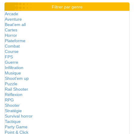
Filtrer par genre
Arcade
Aventure
Beat'em all
Cartes
Horror
Plateforme
Combat
Course
FPS
Guerre
Infiltration
Musique
Shoot'em up
Puzzle
Rail Shooter
Réflexion
RPG
Shooter
Stratégie
Survival horror
Tactique
Party Game
Point & Click