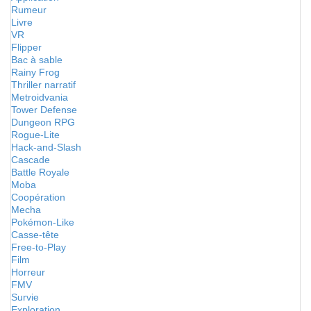
Rumeur
Livre
VR
Flipper
Bac à sable
Rainy Frog
Thriller narratif
Metroidvania
Tower Defense
Dungeon RPG
Rogue-Lite
Hack-and-Slash
Cascade
Battle Royale
Moba
Coopération
Mecha
Pokémon-Like
Casse-tête
Free-to-Play
Film
Horreur
FMV
Survie
Exploration