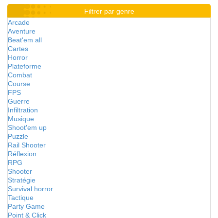
Filtrer par genre
Arcade
Aventure
Beat'em all
Cartes
Horror
Plateforme
Combat
Course
FPS
Guerre
Infiltration
Musique
Shoot'em up
Puzzle
Rail Shooter
Réflexion
RPG
Shooter
Stratégie
Survival horror
Tactique
Party Game
Point & Click