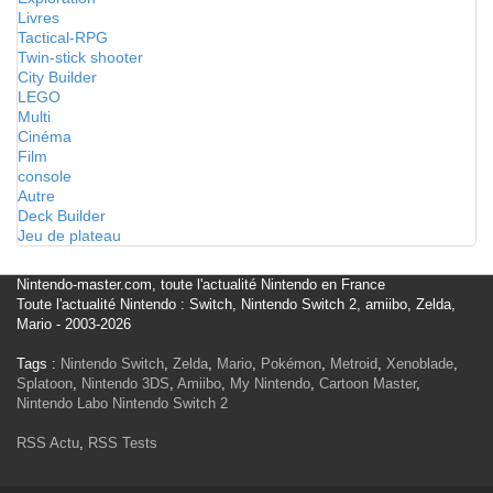
Livres
Tactical-RPG
Twin-stick shooter
City Builder
LEGO
Multi
Cinéma
Film
console
Autre
Deck Builder
Jeu de plateau
Nintendo-master.com, toute l'actualité Nintendo en France
Toute l'actualité Nintendo : Switch, Nintendo Switch 2, amiibo, Zelda,
Mario - 2003-2026
Tags :
Nintendo Switch
,
Zelda
,
Mario
,
Pokémon
,
Metroid
,
Xenoblade
,
Splatoon
,
Nintendo 3DS
,
Amiibo
,
My Nintendo
,
Cartoon Master
,
Nintendo Labo
Nintendo Switch 2
RSS Actu
,
RSS Tests