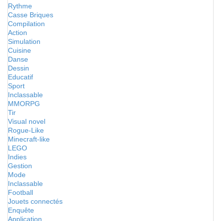
Rythme
Casse Briques
Compilation
Action
Simulation
Cuisine
Danse
Dessin
Educatif
Sport
Inclassable
MMORPG
Tir
Visual novel
Rogue-Like
Minecraft-like
LEGO
Indies
Gestion
Mode
Inclassable
Football
Jouets connectés
Enquête
Application