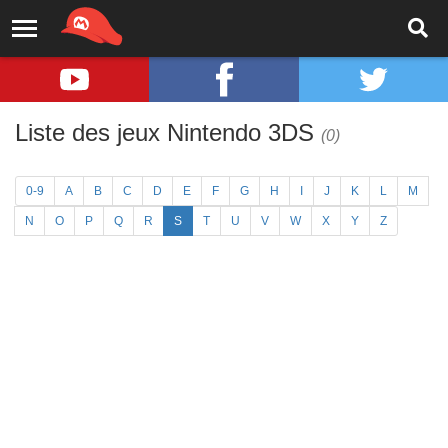
Liste des jeux Nintendo 3DS
(0)
0-9
A
B
C
D
E
F
G
H
I
J
K
L
M
N
O
P
Q
R
S
T
U
V
W
X
Y
Z