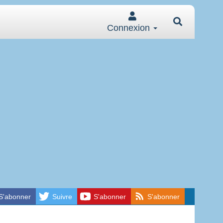
Connexion
S'abonner
Suivre
S'abonner
S'abonner