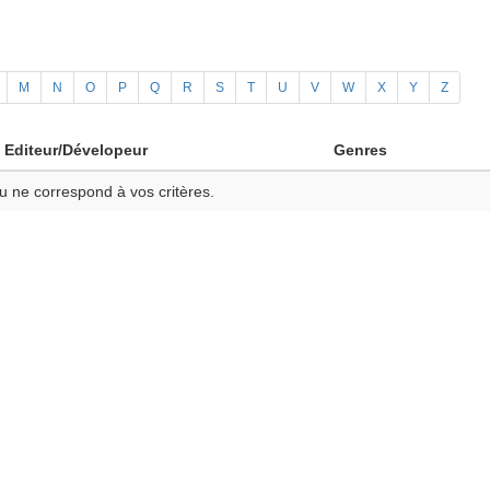
M
N
O
P
Q
R
S
T
U
V
W
X
Y
Z
Editeur/Dévelopeur
Genres
u ne correspond à vos critères.