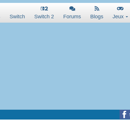
s
Switch
Switch 2
Forums
Blogs
Jeux