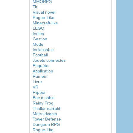
MMORPG
Tir
Visual novel
Rogue-Like
Minecraft-like
LEGO
Indies
Gestion
Mode
Inclassable
Football
Jouets connectés
Enquête
Application
Rumeur
Livre
VR
Flipper
Bac à sable
Rainy Frog
Thriller narratif
Metroidvania
Tower Defense
Dungeon RPG
Rogue-Lite