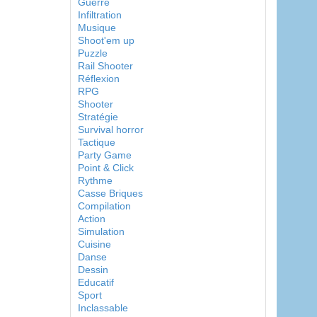
Guerre
Infiltration
Musique
Shoot'em up
Puzzle
Rail Shooter
Réflexion
RPG
Shooter
Stratégie
Survival horror
Tactique
Party Game
Point & Click
Rythme
Casse Briques
Compilation
Action
Simulation
Cuisine
Danse
Dessin
Educatif
Sport
Inclassable