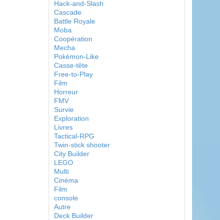
Hack-and-Slash
Cascade
Battle Royale
Moba
Coopération
Mecha
Pokémon-Like
Casse-tête
Free-to-Play
Film
Horreur
FMV
Survie
Exploration
Livres
Tactical-RPG
Twin-stick shooter
City Builder
LEGO
Multi
Cinéma
Film
console
Autre
Deck Builder