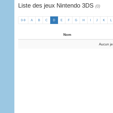
Liste des jeux Nintendo 3DS
(0)
0-9
A
B
C
D
E
F
G
H
I
J
K
L
Nom
Aucun je