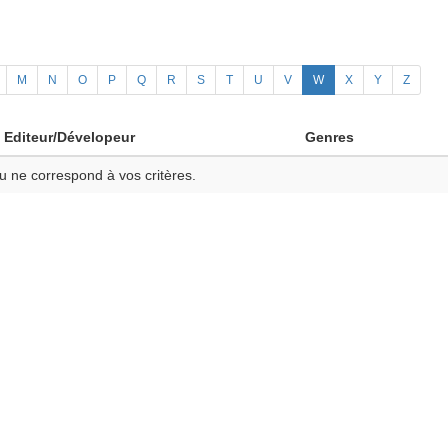
M
N
O
P
Q
R
S
T
U
V
W
X
Y
Z
Editeur/Dévelopeur
Genres
u ne correspond à vos critères.