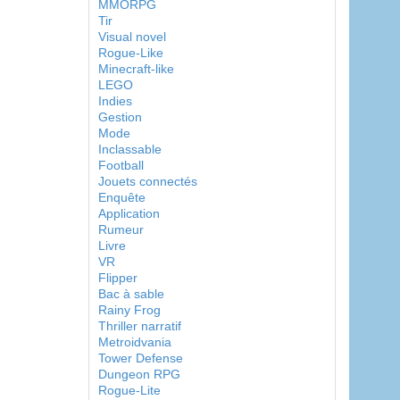
MMORPG
Tir
Visual novel
Rogue-Like
Minecraft-like
LEGO
Indies
Gestion
Mode
Inclassable
Football
Jouets connectés
Enquête
Application
Rumeur
Livre
VR
Flipper
Bac à sable
Rainy Frog
Thriller narratif
Metroidvania
Tower Defense
Dungeon RPG
Rogue-Lite