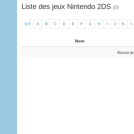
Liste des jeux Nintendo 2DS
(0)
0-9
A
B
C
D
E
F
G
H
I
J
K
L
Nom
Aucun je