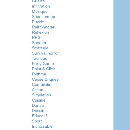
Guerre
Infiltration
Musique
Shoot'em up
Puzzle
Rail Shooter
Réflexion
RPG
Shooter
Stratégie
Survival horror
Tactique
Party Game
Point & Click
Rythme
Casse Briques
Compilation
Action
Simulation
Cuisine
Danse
Dessin
Educatif
Sport
Inclassable