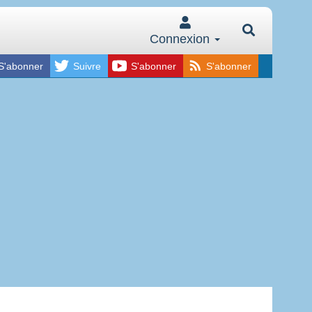
Connexion
S'abonner
Suivre
S'abonner
S'abonner