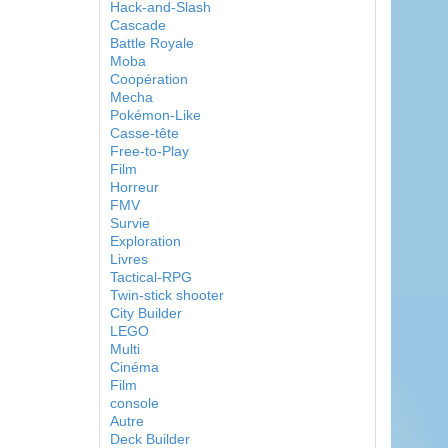
Hack-and-Slash
Cascade
Battle Royale
Moba
Coopération
Mecha
Pokémon-Like
Casse-tête
Free-to-Play
Film
Horreur
FMV
Survie
Exploration
Livres
Tactical-RPG
Twin-stick shooter
City Builder
LEGO
Multi
Cinéma
Film
console
Autre
Deck Builder