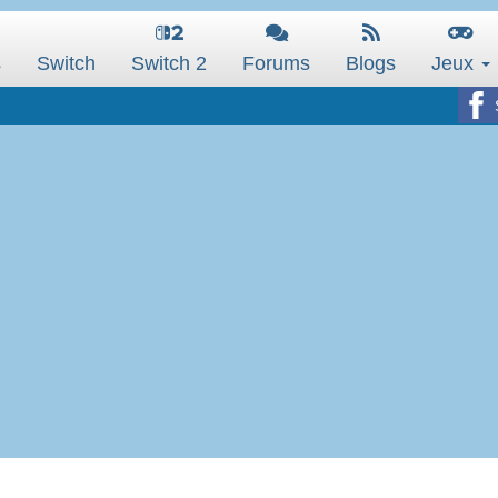
s
Switch
Switch 2
Forums
Blogs
Jeux