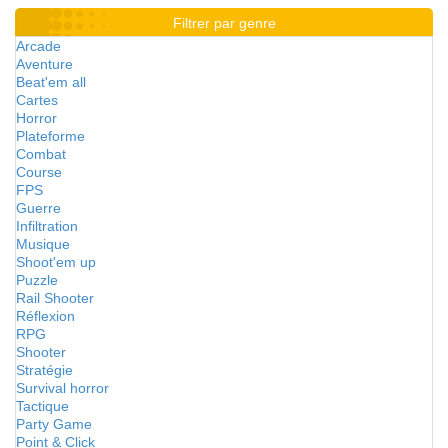
Filtrer par genre
Arcade
Aventure
Beat'em all
Cartes
Horror
Plateforme
Combat
Course
FPS
Guerre
Infiltration
Musique
Shoot'em up
Puzzle
Rail Shooter
Réflexion
RPG
Shooter
Stratégie
Survival horror
Tactique
Party Game
Point & Click