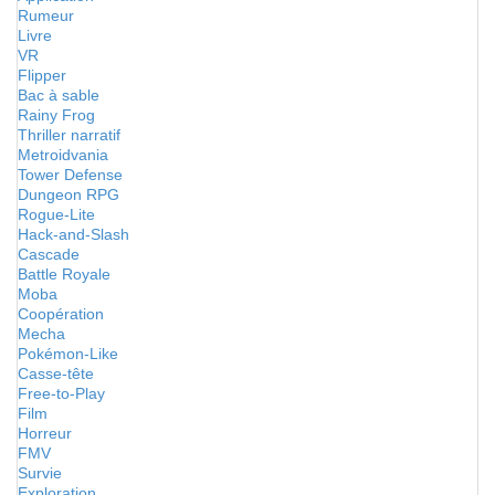
Rumeur
Livre
VR
Flipper
Bac à sable
Rainy Frog
Thriller narratif
Metroidvania
Tower Defense
Dungeon RPG
Rogue-Lite
Hack-and-Slash
Cascade
Battle Royale
Moba
Coopération
Mecha
Pokémon-Like
Casse-tête
Free-to-Play
Film
Horreur
FMV
Survie
Exploration