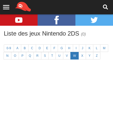
Liste des jeux Nintendo 2DS
(0)
0-9
A
B
C
D
E
F
G
H
I
J
K
L
M
N
O
P
Q
R
S
T
U
V
W
X
Y
Z