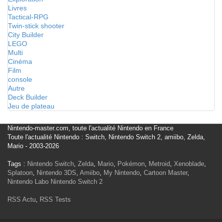
Livres
Tactical-RPG
Twin-stick shooter
City Builder
LEGO
Multi
Cinéma
Film
console
Autre
Deck Builder
Jeu de plateau
Nintendo-master.com, toute l'actualité Nintendo en France
Toute l'actualité Nintendo : Switch, Nintendo Switch 2, amiibo, Zelda,
Mario - 2003-2026
Tags :
Nintendo Switch
,
Zelda
,
Mario
,
Pokémon
,
Metroid
,
Xenoblade
,
Splatoon
,
Nintendo 3DS
,
Amiibo
,
My Nintendo
,
Cartoon Master
,
Nintendo Labo
Nintendo Switch 2
RSS Actu
,
RSS Tests