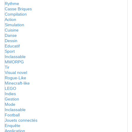
Rythme
Casse Briques
Compilation
Action
Simulation
Cuisine
Danse
Dessin
Educatif
Sport
Inclassable
MMORPG
Tir
Visual novel
Rogue-Like
Minecraft-like
LEGO
Indies
Gestion
Mode
Inclassable
Football
Jouets connectés
Enquête
Application