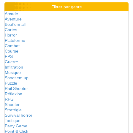
Filtrer par genre
Arcade
Aventure
Beat'em all
Cartes
Horror
Plateforme
Combat
Course
FPS
Guerre
Infiltration
Musique
Shoot'em up
Puzzle
Rail Shooter
Réflexion
RPG
Shooter
Stratégie
Survival horror
Tactique
Party Game
Point & Click