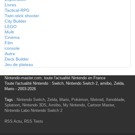
Livres
Tactical-RPG
Twin-stick shooter
City Builder
LEGO
Multi
Cinéma
Film
console
Autre
Deck Builder
Jeu de plateau
Nintendo-master.com, toute l'actualité Nintendo en France
Toute l'actualité Nintendo : Switch, Nintendo Switch 2, amiibo, Zelda,
Mario - 2003-2026
Tags :
Nintendo Switch
,
Zelda
,
Mario
,
Pokémon
,
Metroid
,
Xenoblade
,
Splatoon
,
Nintendo 3DS
,
Amiibo
,
My Nintendo
,
Cartoon Master
,
Nintendo Labo
Nintendo Switch 2
RSS Actu
,
RSS Tests