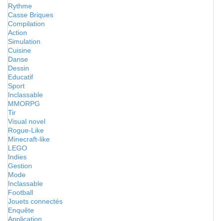
Rythme
Casse Briques
Compilation
Action
Simulation
Cuisine
Danse
Dessin
Educatif
Sport
Inclassable
MMORPG
Tir
Visual novel
Rogue-Like
Minecraft-like
LEGO
Indies
Gestion
Mode
Inclassable
Football
Jouets connectés
Enquête
Application