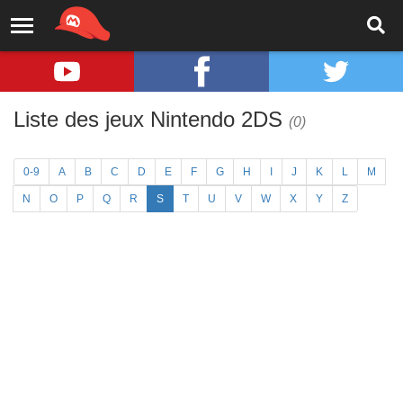
Liste des jeux Nintendo 2DS
(0)
0-9
A
B
C
D
E
F
G
H
I
J
K
L
M
N
O
P
Q
R
S
T
U
V
W
X
Y
Z