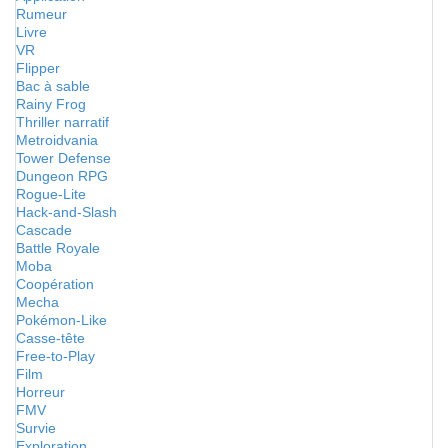
Rumeur
Livre
VR
Flipper
Bac à sable
Rainy Frog
Thriller narratif
Metroidvania
Tower Defense
Dungeon RPG
Rogue-Lite
Hack-and-Slash
Cascade
Battle Royale
Moba
Coopération
Mecha
Pokémon-Like
Casse-tête
Free-to-Play
Film
Horreur
FMV
Survie
Exploration