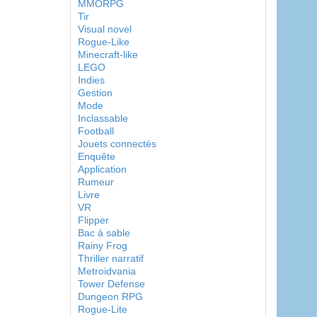
MMORPG
Tir
Visual novel
Rogue-Like
Minecraft-like
LEGO
Indies
Gestion
Mode
Inclassable
Football
Jouets connectés
Enquête
Application
Rumeur
Livre
VR
Flipper
Bac à sable
Rainy Frog
Thriller narratif
Metroidvania
Tower Defense
Dungeon RPG
Rogue-Lite