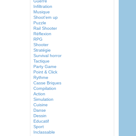
Guerre
Infiltration
Musique
Shoot'em up
Puzzle
Rail Shooter
Réflexion
RPG
Shooter
Stratégie
Survival horror
Tactique
Party Game
Point & Click
Rythme
Casse Briques
Compilation
Action
Simulation
Cuisine
Danse
Dessin
Educatif
Sport
Inclassable