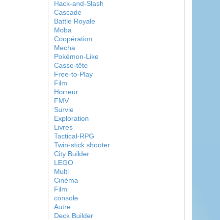
Hack-and-Slash
Cascade
Battle Royale
Moba
Coopération
Mecha
Pokémon-Like
Casse-tête
Free-to-Play
Film
Horreur
FMV
Survie
Exploration
Livres
Tactical-RPG
Twin-stick shooter
City Builder
LEGO
Multi
Cinéma
Film
console
Autre
Deck Builder