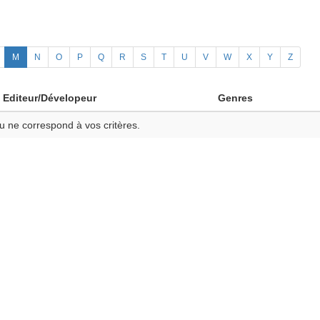
M
N
O
P
Q
R
S
T
U
V
W
X
Y
Z
Editeur/Dévelopeur
Genres
u ne correspond à vos critères.