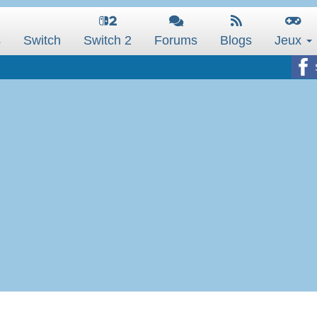
s
Switch
Switch 2
Forums
Blogs
Jeux