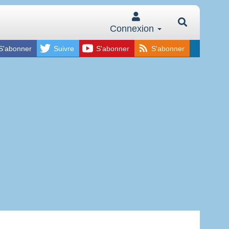
Connexion
S'abonner
Suivre
S'abonner
S'abonner