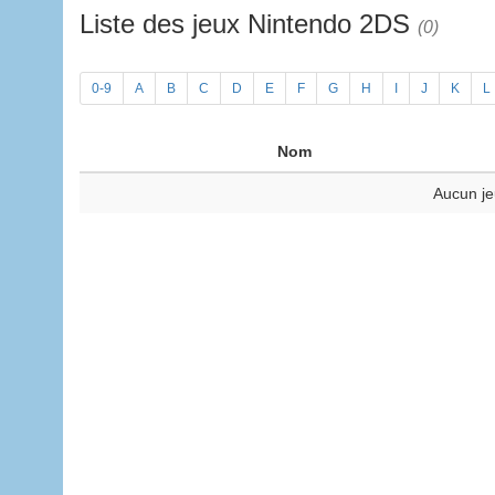
Liste des jeux Nintendo 2DS
(0)
0-9
A
B
C
D
E
F
G
H
I
J
K
L
Nom
Aucun je