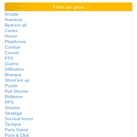
Filtrer par genre
Arcade
Aventure
Beat'em all
Cartes
Horror
Plateforme
Combat
Course
FPS
Guerre
Infiltration
Musique
Shoot'em up
Puzzle
Rail Shooter
Réflexion
RPG
Shooter
Stratégie
Survival horror
Tactique
Party Game
Point & Click