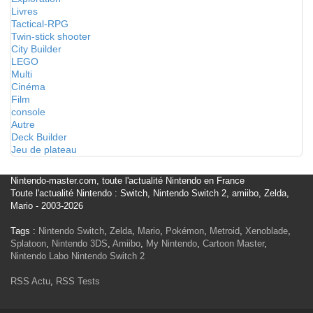
Livres
Tactical-RPG
Twin-stick shooter
City Builder
LEGO
Multi
Cinéma
Film
console
Autre
Deck Builder
Jeu de plateau
Nintendo-master.com, toute l'actualité Nintendo en France
Toute l'actualité Nintendo : Switch, Nintendo Switch 2, amiibo, Zelda,
Mario - 2003-2026
Tags :
Nintendo Switch
,
Zelda
,
Mario
,
Pokémon
,
Metroid
,
Xenoblade
,
Splatoon
,
Nintendo 3DS
,
Amiibo
,
My Nintendo
,
Cartoon Master
,
Nintendo Labo
Nintendo Switch 2
RSS Actu
,
RSS Tests