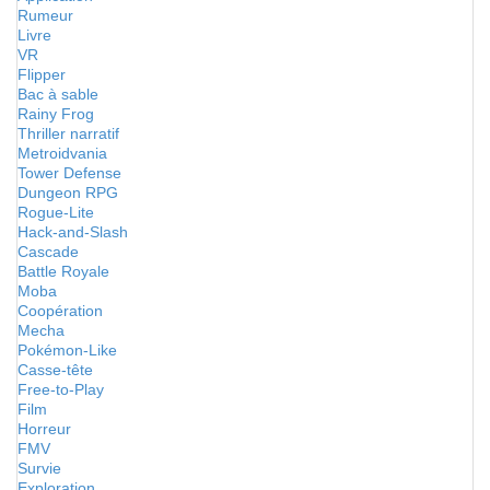
Rumeur
Livre
VR
Flipper
Bac à sable
Rainy Frog
Thriller narratif
Metroidvania
Tower Defense
Dungeon RPG
Rogue-Lite
Hack-and-Slash
Cascade
Battle Royale
Moba
Coopération
Mecha
Pokémon-Like
Casse-tête
Free-to-Play
Film
Horreur
FMV
Survie
Exploration