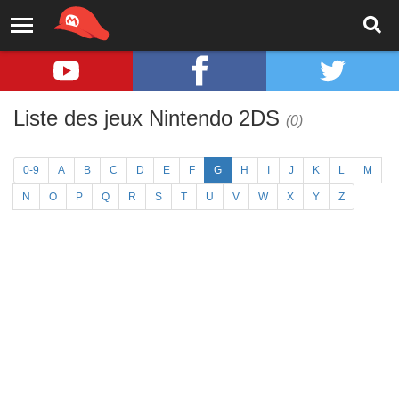
Liste des jeux Nintendo 2DS
(0)
0-9
A
B
C
D
E
F
G
H
I
J
K
L
M
N
O
P
Q
R
S
T
U
V
W
X
Y
Z