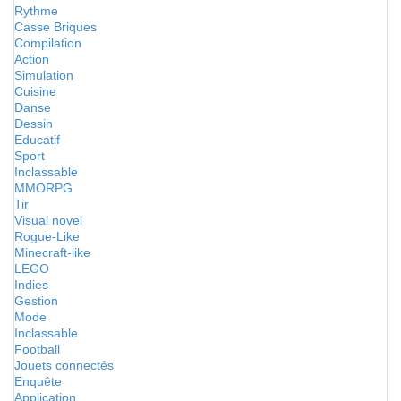
Rythme
Casse Briques
Compilation
Action
Simulation
Cuisine
Danse
Dessin
Educatif
Sport
Inclassable
MMORPG
Tir
Visual novel
Rogue-Like
Minecraft-like
LEGO
Indies
Gestion
Mode
Inclassable
Football
Jouets connectés
Enquête
Application