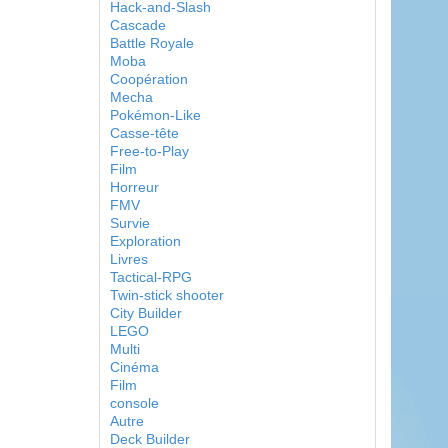
Hack-and-Slash
Cascade
Battle Royale
Moba
Coopération
Mecha
Pokémon-Like
Casse-tête
Free-to-Play
Film
Horreur
FMV
Survie
Exploration
Livres
Tactical-RPG
Twin-stick shooter
City Builder
LEGO
Multi
Cinéma
Film
console
Autre
Deck Builder