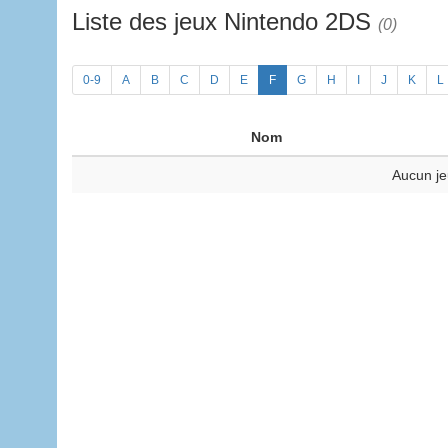
Liste des jeux Nintendo 2DS
(0)
0-9
A
B
C
D
E
F
G
H
I
J
K
L
Nom
Aucun je