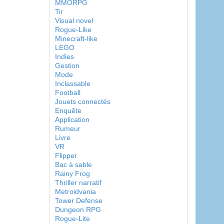
MMORPG
Tir
Visual novel
Rogue-Like
Minecraft-like
LEGO
Indies
Gestion
Mode
Inclassable
Football
Jouets connectés
Enquête
Application
Rumeur
Livre
VR
Flipper
Bac à sable
Rainy Frog
Thriller narratif
Metroidvania
Tower Defense
Dungeon RPG
Rogue-Lite