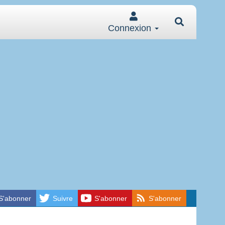
Connexion
S'abonner
Suivre
S'abonner
S'abonner