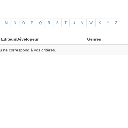
M
N
O
P
Q
R
S
T
U
V
W
X
Y
Z
Editeur/Dévelopeur
Genres
u ne correspond à vos critères.