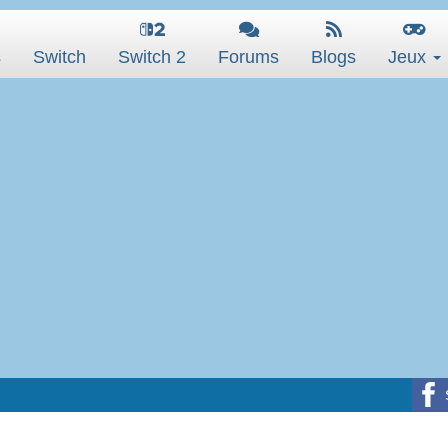
s
Switch
Switch 2
Forums
Blogs
Jeux