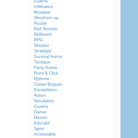
Guerre
Infiltration
Musique
Shoot'em up
Puzzle
Rail Shooter
Réflexion
RPG
Shooter
Stratégie
Survival horror
Tactique
Party Game
Point & Click
Rythme
Casse Briques
Compilation
Action
Simulation
Cuisine
Danse
Dessin
Educatif
Sport
Inclassable