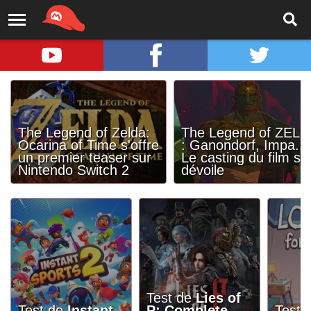
The Legend of Zelda:
The Legend of ZELD
Ocarina of Time s'offre
: Ganondorf, Impa...
un premier teaser sur
Le casting du film se
Nintendo Switch 2
dévoile
Test de
Lies of
Test de
Instant
P: Complete
Test 