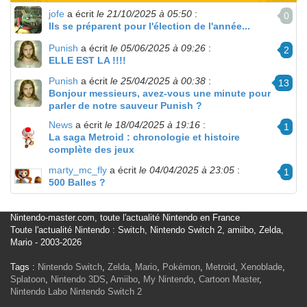
jofe
a écrit
le 21/10/2025 à 05:50
:
0
Ils se préparent pour l'élection de l'année...
Punish
a écrit
le 05/06/2025 à 09:26
:
2
ELLE EST LA !!!!
Punish
a écrit
le 25/04/2025 à 00:38
:
13
Bonjour messieurs, avez-vous une minute pour
parler de notre sauveur Punish ?
News
a écrit
le 18/04/2025 à 19:16
:
1
La saga Metroid : chronologie et histoire
complète des jeux
marty_mc_fly
a écrit
le 04/04/2025 à 23:05
:
1
500 Balles ?
Nintendo-master.com, toute l'actualité Nintendo en France
Toute l'actualité Nintendo : Switch, Nintendo Switch 2, amiibo, Zelda,
Mario - 2003-2026
Tags :
Nintendo Switch
,
Zelda
,
Mario
,
Pokémon
,
Metroid
,
Xenoblade
,
Splatoon
,
Nintendo 3DS
,
Amiibo
,
My Nintendo
,
Cartoon Master
,
Nintendo Labo
Nintendo Switch 2